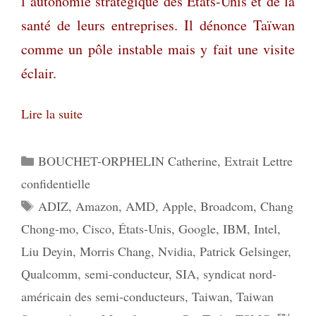
l’autonomie stratégique des États-Unis et de la
santé de leurs entreprises. Il dénonce Taïwan
comme un pôle instable mais y fait une visite
éclair.
Lire la suite
Catégories
BOUCHET-ORPHELIN Catherine
,
Extrait Lettre
confidentielle
Étiquettes
ADIZ
,
Amazon
,
AMD
,
Apple
,
Broadcom
,
Chang
Chong-mo
,
Cisco
,
États-Unis
,
Google
,
IBM
,
Intel
,
Liu Deyin
,
Morris Chang
,
Nvidia
,
Patrick Gelsinger
,
Qualcomm
,
semi-conducteur
,
SIA
,
syndicat nord-
américain des semi-conducteurs
,
Taiwan
,
Taiwan