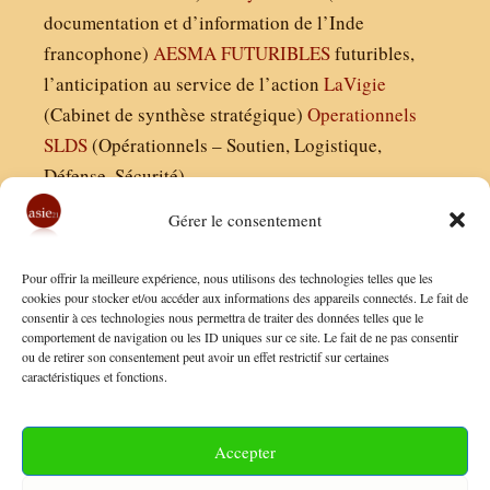
documentation et d’information de l’Inde
francophone)
AESMA
FUTURIBLES
futuribles,
l’anticipation au service de l’action
LaVigie
(Cabinet de synthèse stratégique)
Operationnels
SLDS
(Opérationnels – Soutien, Logistique,
Défense, Sécurité)
Gérer le consentement
Asie21.com est édité par :
Pour offrir la meilleure expérience, nous utilisons des technologies telles que les
Finaldées EURL
cookies pour stocker et/ou accéder aux informations des appareils connectés. Le fait de
consentir à ces technologies nous permettra de traiter des données telles que le
Siège social : 13 avenue Boudon, 75016, Paris
comportement de navigation ou les ID uniques sur ce site. Le fait de ne pas consentir
Nous contacter
ou de retirer son consentement peut avoir un effet restrictif sur certaines
caractéristiques et fonctions.
Mentions Légales
Conditions Générales de Vente
Accepter
Politique de Confidentialité