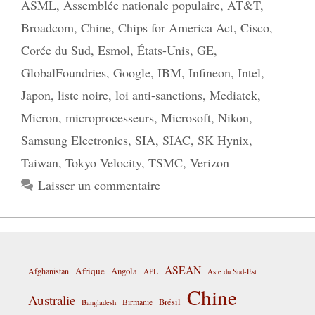
ASML
,
Assemblée nationale populaire
,
AT&T
,
Broadcom
,
Chine
,
Chips for America Act
,
Cisco
,
Corée du Sud
,
Esmol
,
États-Unis
,
GE
,
GlobalFoundries
,
Google
,
IBM
,
Infineon
,
Intel
,
Japon
,
liste noire
,
loi anti-sanctions
,
Mediatek
,
Micron
,
microprocesseurs
,
Microsoft
,
Nikon
,
Samsung Electronics
,
SIA
,
SIAC
,
SK Hynix
,
Taiwan
,
Tokyo Velocity
,
TSMC
,
Verizon
Laisser un commentaire
ASEAN
Afrique
Afghanistan
Angola
APL
Asie du Sud-Est
Chine
Australie
Birmanie
Brésil
Bangladesh