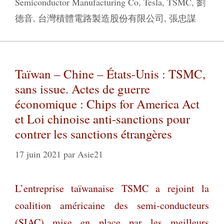
Semiconductor Manufacturing Co
,
Tesla
,
TSMC
,
劉
德音
,
台灣積體電路製造股份有限公司
,
張忠謀
Taïwan – Chine – États-Unis : TSMC,
sans issue. Actes de guerre
économique : Chips for America Act
et Loi chinoise anti-sanctions pour
contrer les sanctions étrangères
17 juin 2021
par
Asie21
L’entreprise
taïwanaise TSMC a rejoint la
coalition américaine des semi-conducteurs
(SIAC) mise en place par les meilleurs