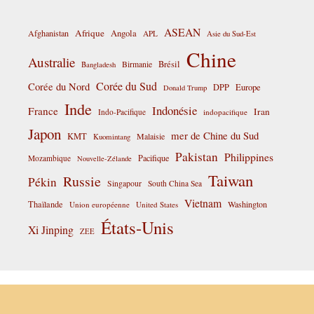
ASEAN
Afrique
Afghanistan
Angola
APL
Asie du Sud-Est
Chine
Australie
Birmanie
Brésil
Bangladesh
Corée du Sud
Corée du Nord
DPP
Europe
Donald Trump
Inde
Indonésie
France
Iran
Indo-Pacifique
indopacifique
Japon
mer de Chine du Sud
KMT
Malaisie
Kuomintang
Pakistan
Philippines
Pacifique
Mozambique
Nouvelle-Zélande
Taiwan
Russie
Pékin
Singapour
South China Sea
Vietnam
Thaïlande
Washington
Union européenne
United States
États-Unis
Xi Jinping
ZEE