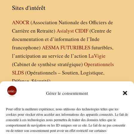
Sites d'intérêt
ANOCR
(Association Nationale des Officiers de
Carrière en Retraite)
Asialyst
CIDIF
(Centre de
documentation et d’information de l’Inde
francophone)
AESMA
FUTURIBLES
futuribles,
l’anticipation au service de l’action
LaVigie
(Cabinet de synthèse stratégique)
Operationnels
SLDS
(Opérationnels – Soutien, Logistique,
Défense, Sécurité)
Gérer le consentement
Asie21.com est édité par :
Pour offrir la meilleure expérience, nous utilisons des technologies telles que les
Finaldées EURL
cookies pour stocker et/ou accéder aux informations des appareils connectés. Le fait de
consentir à ces technologies nous permettra de traiter des données telles que le
Siège social : 13 avenue Boudon, 75016, Paris
comportement de navigation ou les ID uniques sur ce site. Le fait de ne pas consentir
Nous contacter
ou de retirer son consentement peut avoir un effet restrictif sur certaines