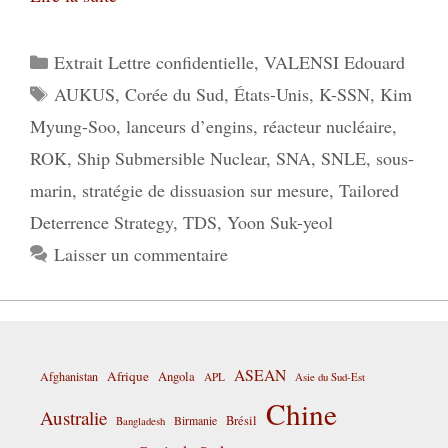
Catégories
Extrait Lettre confidentielle
,
VALENSI Edouard
Étiquettes
AUKUS
,
Corée du Sud
,
États-Unis
,
K-SSN
,
Kim
Myung-Soo
,
lanceurs d’engins
,
réacteur nucléaire
,
ROK
,
Ship Submersible Nuclear
,
SNA
,
SNLE
,
sous-
marin
,
stratégie de dissuasion sur mesure
,
Tailored
Deterrence Strategy
,
TDS
,
Yoon Suk-yeol
Laisser un commentaire
ASEAN
Afrique
Afghanistan
Angola
APL
Asie du Sud-Est
Chine
Australie
Birmanie
Brésil
Bangladesh