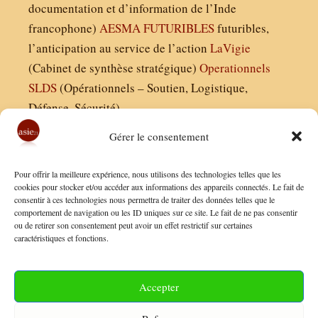
documentation et d’information de l’Inde
francophone)
AESMA
FUTURIBLES
futuribles,
l’anticipation au service de l’action
LaVigie
(Cabinet de synthèse stratégique)
Operationnels
SLDS
(Opérationnels – Soutien, Logistique,
Défense, Sécurité)
Gérer le consentement
Asie21.com est édité par :
Pour offrir la meilleure expérience, nous utilisons des technologies telles que les
Finaldées EURL
cookies pour stocker et/ou accéder aux informations des appareils connectés. Le fait de
consentir à ces technologies nous permettra de traiter des données telles que le
Siège social : 13 avenue Boudon, 75016, Paris
comportement de navigation ou les ID uniques sur ce site. Le fait de ne pas consentir
Nous contacter
ou de retirer son consentement peut avoir un effet restrictif sur certaines
caractéristiques et fonctions.
Mentions Légales
Conditions Générales de Vente
Accepter
Politique de Confidentialité