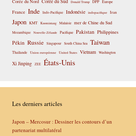
Corée du Sud
Corée du Nord
DPP
Europe
Donald Trump
Inde
Indonésie
France
Iran
Indo-Pacifique
indopacifique
Japon
mer de Chine du Sud
KMT
Malaisie
Kuomintang
Pakistan
Philippines
Pacifique
Mozambique
Nouvelle-Zélande
Taiwan
Russie
Pékin
Singapour
South China Sea
Vietnam
Thaïlande
Washington
Union européenne
United States
États-Unis
Xi Jinping
ZEE
Les derniers articles
Japon – Mercosur : Dessiner les contours d’un
partenariat multilatéral