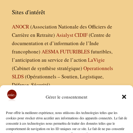
Sites d'intérêt
ANOCR
(Association Nationale des Officiers de
Carrière en Retraite)
Asialyst
CIDIF
(Centre de
documentation et d’information de l’Inde
francophone)
AESMA
FUTURIBLES
futuribles,
l’anticipation au service de l’action
LaVigie
(Cabinet de synthèse stratégique)
Operationnels
SLDS
(Opérationnels – Soutien, Logistique,
Défense, Sécurité)
Gérer le consentement
Asie21.com est édité par :
Pour offrir la meilleure expérience, nous utilisons des technologies telles que les
Finaldées EURL
cookies pour stocker et/ou accéder aux informations des appareils connectés. Le fait de
consentir à ces technologies nous permettra de traiter des données telles que le
Siège social : 13 avenue Boudon, 75016, Paris
comportement de navigation ou les ID uniques sur ce site. Le fait de ne pas consentir