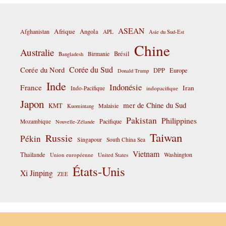
ASEAN
Afrique
Afghanistan
Angola
APL
Asie du Sud-Est
Chine
Australie
Birmanie
Brésil
Bangladesh
Corée du Sud
Corée du Nord
DPP
Europe
Donald Trump
Inde
Indonésie
France
Iran
Indo-Pacifique
indopacifique
Japon
mer de Chine du Sud
KMT
Malaisie
Kuomintang
Pakistan
Philippines
Pacifique
Mozambique
Nouvelle-Zélande
Taiwan
Russie
Pékin
Singapour
South China Sea
Vietnam
Thaïlande
Washington
Union européenne
United States
États-Unis
Xi Jinping
ZEE