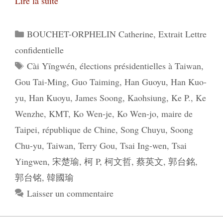
Lire la suite
Catégories
BOUCHET-ORPHELIN Catherine
,
Extrait Lettre
confidentielle
Étiquettes
Cài Yīngwén
,
élections présidentielles à Taiwan
,
Gou Tai-Ming
,
Guo Taiming
,
Han Guoyu
,
Han Kuo-
yu
,
Han Kuoyu
,
James Soong
,
Kaohsiung
,
Ke P.
,
Ke
Wenzhe
,
KMT
,
Ko Wen-je
,
Ko Wen-jo
,
maire de
Taipei
,
république de Chine
,
Song Chuyu
,
Soong
Chu-yu
,
Taiwan
,
Terry Gou
,
Tsai Ing-wen
,
Tsai
Yingwen
,
宋楚瑜
,
柯 P
,
柯文哲
,
蔡英文
,
郭台銘
,
郭台铭
,
韓國瑜
Laisser un commentaire