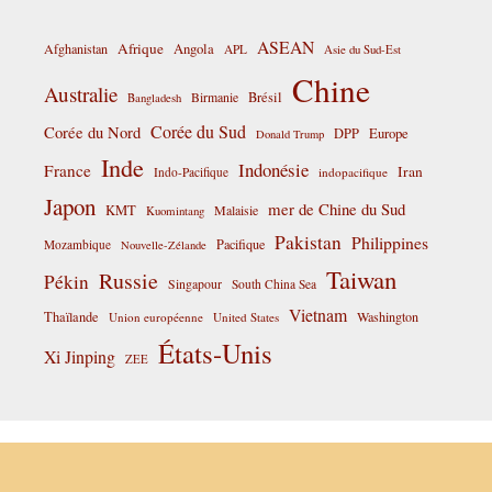
ASEAN
Afrique
Afghanistan
Angola
APL
Asie du Sud-Est
Chine
Australie
Birmanie
Brésil
Bangladesh
Corée du Sud
Corée du Nord
DPP
Europe
Donald Trump
Inde
Indonésie
France
Iran
Indo-Pacifique
indopacifique
Japon
mer de Chine du Sud
KMT
Malaisie
Kuomintang
Pakistan
Philippines
Pacifique
Mozambique
Nouvelle-Zélande
Taiwan
Russie
Pékin
Singapour
South China Sea
Vietnam
Thaïlande
Washington
Union européenne
United States
États-Unis
Xi Jinping
ZEE