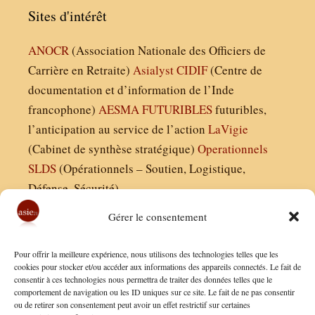
Sites d'intérêt
ANOCR
(Association Nationale des Officiers de
Carrière en Retraite)
Asialyst
CIDIF
(Centre de
documentation et d’information de l’Inde
francophone)
AESMA
FUTURIBLES
futuribles,
l’anticipation au service de l’action
LaVigie
(Cabinet de synthèse stratégique)
Operationnels
SLDS
(Opérationnels – Soutien, Logistique,
Défense, Sécurité)
Gérer le consentement
Asie21.com est édité par :
Pour offrir la meilleure expérience, nous utilisons des technologies telles que les
Finaldées EURL
cookies pour stocker et/ou accéder aux informations des appareils connectés. Le fait de
consentir à ces technologies nous permettra de traiter des données telles que le
Siège social : 13 avenue Boudon, 75016, Paris
comportement de navigation ou les ID uniques sur ce site. Le fait de ne pas consentir
Nous contacter
ou de retirer son consentement peut avoir un effet restrictif sur certaines