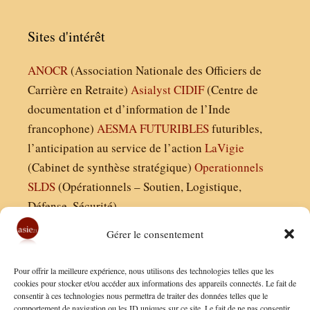
Sites d'intérêt
ANOCR
(Association Nationale des Officiers de
Carrière en Retraite)
Asialyst
CIDIF
(Centre de
documentation et d’information de l’Inde
francophone)
AESMA
FUTURIBLES
futuribles,
l’anticipation au service de l’action
LaVigie
(Cabinet de synthèse stratégique)
Operationnels
SLDS
(Opérationnels – Soutien, Logistique,
Défense, Sécurité)
Gérer le consentement
Asie21.com est édité par :
Pour offrir la meilleure expérience, nous utilisons des technologies telles que les
Finaldées EURL
cookies pour stocker et/ou accéder aux informations des appareils connectés. Le fait de
consentir à ces technologies nous permettra de traiter des données telles que le
Siège social : 13 avenue Boudon, 75016, Paris
comportement de navigation ou les ID uniques sur ce site. Le fait de ne pas consentir