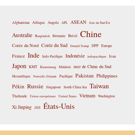
ASEAN
Afrique
Afghanistan
Angola
APL
Asie du Sud-Est
Chine
Australie
Birmanie
Brésil
Bangladesh
Corée du Sud
Corée du Nord
DPP
Europe
Donald Trump
Inde
Indonésie
France
Iran
Indo-Pacifique
indopacifique
Japon
mer de Chine du Sud
KMT
Malaisie
Kuomintang
Pakistan
Philippines
Pacifique
Mozambique
Nouvelle-Zélande
Taiwan
Russie
Pékin
Singapour
South China Sea
Vietnam
Thaïlande
Washington
Union européenne
United States
États-Unis
Xi Jinping
ZEE