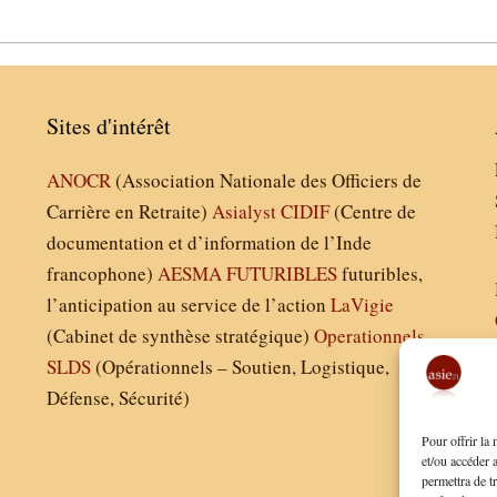
Sites d'intérêt
ANOCR
(Association Nationale des Officiers de
Carrière en Retraite)
Asialyst
CIDIF
(Centre de
documentation et d’information de l’Inde
francophone)
AESMA
FUTURIBLES
futuribles,
l’anticipation au service de l’action
LaVigie
(Cabinet de synthèse stratégique)
Operationnels
SLDS
(Opérationnels – Soutien, Logistique,
Défense, Sécurité)
Pour offrir la
et/ou accéder 
permettra de t