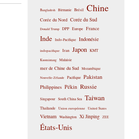
Chine
Birmanie
Brésil
Bangladesh
Corée du Sud
Corée du Nord
France
DPP
Europe
Donald Trump
Inde
Indonésie
Indo-Pacifique
Japon
Iran
KMT
indopacifique
Malaisie
Kuomintang
mer de Chine du Sud
Mozambique
Pakistan
Pacifique
Nouvelle-Zélande
Russie
Pékin
Philippines
Taiwan
Singapour
South China Sea
Thaïlande
Union européenne
United States
Vietnam
Xi Jinping
Washington
ZEE
États-Unis