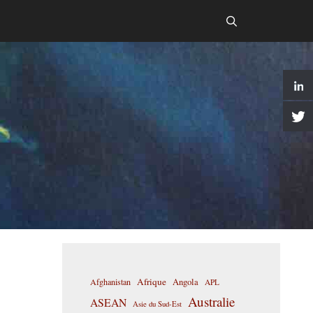
Afrique
Afghanistan
Angola
APL
Australie
ASEAN
Asie du Sud-Est