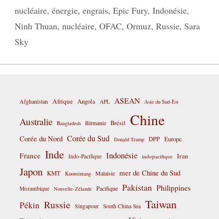
nucléaire
,
énergie
,
engrais
,
Epic Fury
,
Indonésie
,
Ninh Thuan
,
nucléaire
,
OFAC
,
Ormuz
,
Russie
,
Sara
Sky
ASEAN
Afrique
Afghanistan
Angola
APL
Asie du Sud-Est
Chine
Australie
Birmanie
Brésil
Bangladesh
Corée du Sud
Corée du Nord
DPP
Europe
Donald Trump
Inde
Indonésie
France
Iran
Indo-Pacifique
indopacifique
Japon
mer de Chine du Sud
KMT
Malaisie
Kuomintang
Pakistan
Philippines
Pacifique
Mozambique
Nouvelle-Zélande
Taiwan
Russie
Pékin
Singapour
South China Sea