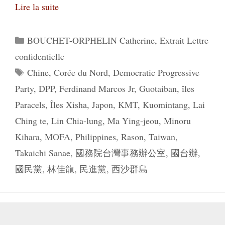
Lire la suite
Catégories
BOUCHET-ORPHELIN Catherine
,
Extrait Lettre
confidentielle
Étiquettes
Chine
,
Corée du Nord
,
Democratic Progressive
Party
,
DPP
,
Ferdinand Marcos Jr
,
Guotaiban
,
îles
Paracels
,
Îles Xisha
,
Japon
,
KMT
,
Kuomintang
,
Lai
Ching te
,
Lin Chia-lung
,
Ma Ying-jeou
,
Minoru
Kihara
,
MOFA
,
Philippines
,
Rason
,
Taiwan
,
Takaichi Sanae
,
國務院台灣事務辦公室
,
國台辦
,
國民黨
,
林佳龍
,
民進黨
,
西沙群島