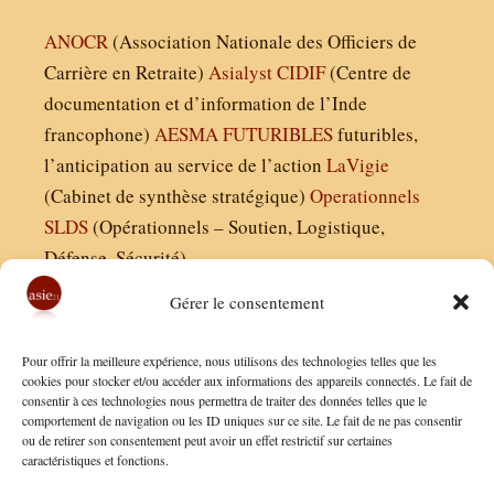
ANOCR
(Association Nationale des Officiers de
Carrière en Retraite)
Asialyst
CIDIF
(Centre de
documentation et d’information de l’Inde
francophone)
AESMA
FUTURIBLES
futuribles,
l’anticipation au service de l’action
LaVigie
(Cabinet de synthèse stratégique)
Operationnels
SLDS
(Opérationnels – Soutien, Logistique,
Défense, Sécurité)
Gérer le consentement
Asie21.com est édité par :
Pour offrir la meilleure expérience, nous utilisons des technologies telles que les
Finaldées EURL
cookies pour stocker et/ou accéder aux informations des appareils connectés. Le fait de
consentir à ces technologies nous permettra de traiter des données telles que le
Siège social : 13 avenue Boudon, 75016, Paris
comportement de navigation ou les ID uniques sur ce site. Le fait de ne pas consentir
Nous contacter
ou de retirer son consentement peut avoir un effet restrictif sur certaines
caractéristiques et fonctions.