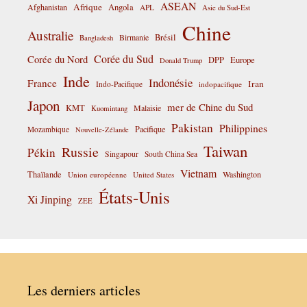
ASEAN
Afrique
Afghanistan
Angola
APL
Asie du Sud-Est
Chine
Australie
Birmanie
Brésil
Bangladesh
Corée du Sud
Corée du Nord
DPP
Europe
Donald Trump
Inde
Indonésie
France
Iran
Indo-Pacifique
indopacifique
Japon
mer de Chine du Sud
KMT
Malaisie
Kuomintang
Pakistan
Philippines
Pacifique
Mozambique
Nouvelle-Zélande
Taiwan
Russie
Pékin
Singapour
South China Sea
Vietnam
Thaïlande
Washington
Union européenne
United States
États-Unis
Xi Jinping
ZEE
Les derniers articles