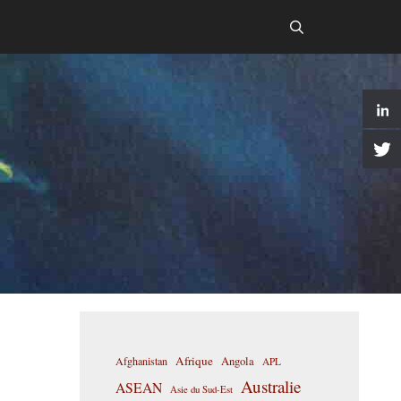
Afrique
Afghanistan
Angola
APL
Australie
ASEAN
Asie du Sud-Est