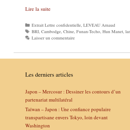
Lire la suite
Catégories
Extrait Lettre confidentielle
,
LEVEAU Arnaud
Étiquettes
BRI
,
Cambodge
,
Chine
,
Funan-Techo
,
Hun Manet
,
la
Laisser un commentaire
Les derniers articles
Japon – Mercosur : Dessiner les contours d’un
partenariat multilatéral
Taïwan – Japon : Une confiance populaire
transpartisane envers Tokyo, loin devant
Washington