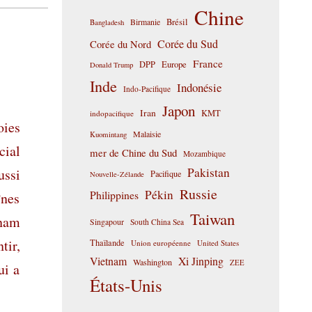
Chine
Birmanie
Brésil
Bangladesh
Corée du Sud
Corée du Nord
France
DPP
Europe
Donald Trump
Inde
Indonésie
Indo-Pacifique
Japon
Iran
KMT
indopacifique
oies
Malaisie
Kuomintang
cial
mer de Chine du Sud
Mozambique
Pakistan
ussi
Pacifique
Nouvelle-Zélande
Russie
Pékin
Philippines
nes
Taiwan
tnam
Singapour
South China Sea
tir,
Thaïlande
Union européenne
United States
Vietnam
Xi Jinping
Washington
ZEE
ui a
États-Unis