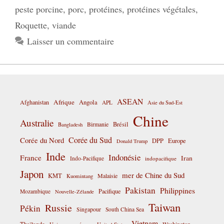
peste porcine
,
porc
,
protéines
,
protéines végétales
,
Roquette
,
viande
Laisser un commentaire
ASEAN
Afrique
Afghanistan
Angola
APL
Asie du Sud-Est
Chine
Australie
Birmanie
Brésil
Bangladesh
Corée du Sud
Corée du Nord
DPP
Europe
Donald Trump
Inde
Indonésie
France
Iran
Indo-Pacifique
indopacifique
Japon
mer de Chine du Sud
KMT
Malaisie
Kuomintang
Pakistan
Philippines
Pacifique
Mozambique
Nouvelle-Zélande
Taiwan
Russie
Pékin
Singapour
South China Sea
Vietnam
Thaïlande
Washington