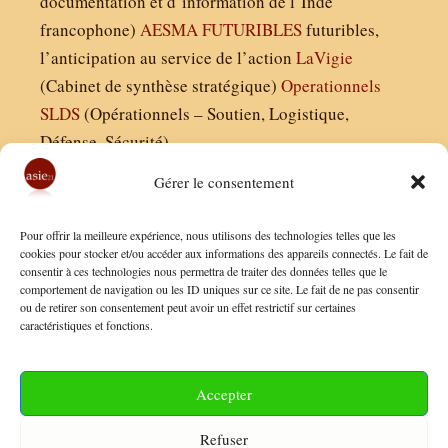
documentation et d’information de l’Inde
francophone)
AESMA
FUTURIBLES
futuribles,
l’anticipation au service de l’action
LaVigie
(Cabinet de synthèse stratégique)
Operationnels
SLDS
(Opérationnels – Soutien, Logistique,
Défense, Sécurité)
Gérer le consentement
Asie21.com est édité par :
Pour offrir la meilleure expérience, nous utilisons des technologies telles que les
Finaldées EURL
cookies pour stocker et/ou accéder aux informations des appareils connectés. Le fait de
consentir à ces technologies nous permettra de traiter des données telles que le
Siège social : 13 avenue Boudon, 75016, Paris
comportement de navigation ou les ID uniques sur ce site. Le fait de ne pas consentir
Nous contacter
ou de retirer son consentement peut avoir un effet restrictif sur certaines
caractéristiques et fonctions.
Mentions Légales
Conditions Générales de Vente
Accepter
Politique de Confidentialité
Refuser
FAQ