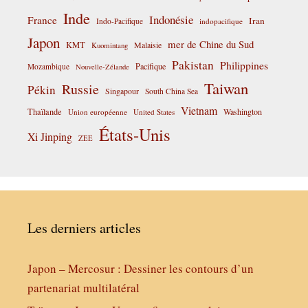
Inde
Indonésie
France
Iran
Indo-Pacifique
indopacifique
Japon
mer de Chine du Sud
KMT
Malaisie
Kuomintang
Pakistan
Philippines
Pacifique
Mozambique
Nouvelle-Zélande
Taiwan
Russie
Pékin
Singapour
South China Sea
Vietnam
Thaïlande
Washington
Union européenne
United States
États-Unis
Xi Jinping
ZEE
Les derniers articles
Japon – Mercosur : Dessiner les contours d’un
partenariat multilatéral