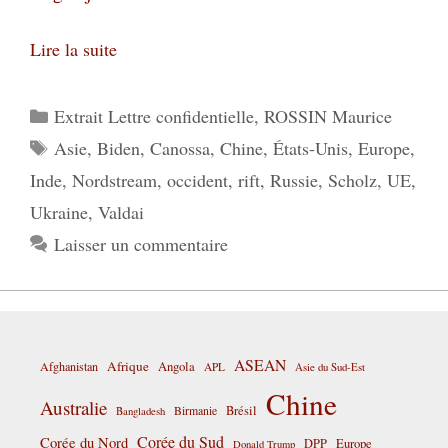
Lire la suite
Catégories
Extrait Lettre confidentielle
,
ROSSIN Maurice
Étiquettes
Asie
,
Biden
,
Canossa
,
Chine
,
États-Unis
,
Europe
,
Inde
,
Nordstream
,
occident
,
rift
,
Russie
,
Scholz
,
UE
,
Ukraine
,
Valdai
Laisser un commentaire
ASEAN
Afrique
Afghanistan
Angola
APL
Asie du Sud-Est
Chine
Australie
Birmanie
Brésil
Bangladesh
Corée du Sud
Corée du Nord
DPP
Europe
Donald Trump