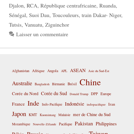
Djalon
,
RCA
,
République centrafricaine
,
Ruanda
,
Sénégal
,
Suoi Dau
,
Toucouleurs
,
train Dakar- Niger
,
Tutsis
,
Vanuatu
,
Ziguinchor
Laisser un commentaire
ASEAN
Afrique
Afghanistan
Angola
APL
Asie du Sud-Est
Chine
Australie
Birmanie
Brésil
Bangladesh
Corée du Sud
Corée du Nord
DPP
Europe
Donald Trump
Inde
Indonésie
France
Iran
Indo-Pacifique
indopacifique
Japon
mer de Chine du Sud
KMT
Malaisie
Kuomintang
Pakistan
Philippines
Pacifique
Mozambique
Nouvelle-Zélande
Taiwan
Russie