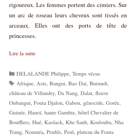
rigoureux. Les femmes portent des cimiers. Sur
un arc de roseau leurs cheveux sont tissés en
arceaux. Elles ont des ports de tête de
princesses.
Lire la suite
Catégories
DELALANDE Philippe
,
Temps vécus
Étiquettes
Afrique
,
Asie
,
Bangui
,
Bao Dai
,
Burundi
,
château de Villandry
,
Da Nang
,
Dalat
,
fleuve
Oubangui
,
Fouta Djalon
,
Gabon
,
génocide
,
Gorée
,
Guinée
,
Hanoï
,
haute Gambie
,
hôtel Chevalier de
Boufflers
,
Hué
,
Kaolack
,
Khe Sanh
,
Koulouba
,
Nha
Trang
,
Nouméa
,
Peuhls
,
Peul
,
plateau du Fouta