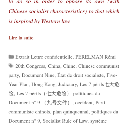
to do so in order to oppose its own (with
Chinese socialist characteristics) to that which
is inspired by Western law.
Lire la suite
Catégories
Extrait Lettre confidentielle
,
PERELMAN Rémi
Étiquettes
20th Congress
,
China
,
Chine
,
Chinese communist
party
,
Document Nine
,
État de droit socialiste
,
Five-
Year Plan
,
Hong Kong
,
Judiciary
,
Les 7 périls七大危
险
,
Les 7 périls（七大危险） politiques du
Document n° 9 （九号文件）
,
occident
,
Parti
communiste chinois
,
plan quinquennal
,
politiques du
Document n° 9
,
Socialist Rule of Law
,
système