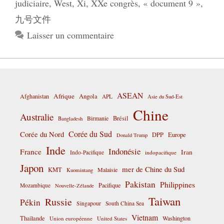
judiciaire
,
West
,
Xi
,
XXe congrès
,
« document 9 »
,
九号文件
Laisser un commentaire
ASEAN
Afrique
Afghanistan
Angola
APL
Asie du Sud-Est
Chine
Australie
Birmanie
Brésil
Bangladesh
Corée du Sud
Corée du Nord
DPP
Europe
Donald Trump
Inde
Indonésie
France
Iran
Indo-Pacifique
indopacifique
Japon
mer de Chine du Sud
KMT
Malaisie
Kuomintang
Pakistan
Philippines
Pacifique
Mozambique
Nouvelle-Zélande
Taiwan
Russie
Pékin
Singapour
South China Sea
Vietnam
Thaïlande
Washington
Union européenne
United States