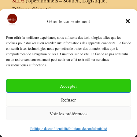
SLDS
(Opérationnels – Soutien, Logistique,
Défense, Sécurité)
Gérer le consentement
Asie21.com est édité par :
Pour offrir la meilleure expérience, nous utilisons des technologies telles que les
Finaldées EURL
cookies pour stocker et/ou accéder aux informations des appareils connectés. Le fait de
consentir à ces technologies nous permettra de traiter des données telles que le
Siège social : 13 avenue Boudon, 75016, Paris
comportement de navigation ou les ID uniques sur ce site. Le fait de ne pas consentir
Nous contacter
ou de retirer son consentement peut avoir un effet restrictif sur certaines
caractéristiques et fonctions.
Mentions Légales
Conditions Générales de Vente
Accepter
Politique de Confidentialité
Refuser
FAQ
Voir les préférences
© 2026 Asie21
• Construit avec
GeneratePress
Politique de confidentialité
Politique de confidentialité