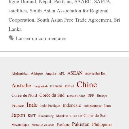
ligne Durand
,
Népal
,
Pakistan
,
SAARC
,
SAFTA
,
satellites
,
South Asian Association for Regional
Cooperation
,
South Asian Free Trade Agreement
,
Sri
Lanka
Laisser un commentaire
ASEAN
Afrique
Afghanistan
Angola
APL
Asie du Sud-Est
Chine
Australie
Birmanie
Brésil
Bangladesh
Corée du Sud
Corée du Nord
DPP
Europe
Donald Trump
Inde
Indonésie
France
Iran
Indo-Pacifique
indopacifique
Japon
mer de Chine du Sud
KMT
Malaisie
Kuomintang
Pakistan
Philippines
Pacifique
Mozambique
Nouvelle-Zélande