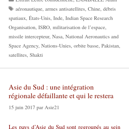
Étiquettes
aéronautique
,
armes antisatellites
,
Chine
,
débris
spatiaux
,
États-Unis
,
Inde
,
Indian Space Research
Organisation
,
ISRO
,
militarisation de l’espace
,
missile intercepteur
,
Nasa
,
National Aeronautics and
Space Agency
,
Nations-Unies
,
orbite basse
,
Pakistan
,
satellites
,
Shakti
Asie du Sud : une intégration
régionale défaillante et qui le restera
15 juin 2017
par
Asie21
Les pays d’Asie du Sud sont regroupés au sein