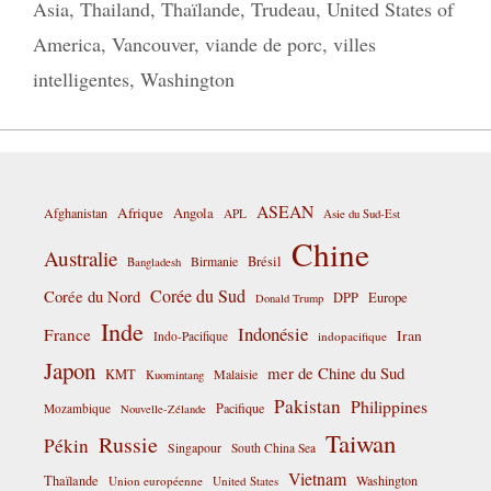
Asia
,
Thailand
,
Thaïlande
,
Trudeau
,
United States of
America
,
Vancouver
,
viande de porc
,
villes
intelligentes
,
Washington
ASEAN
Afrique
Afghanistan
Angola
APL
Asie du Sud-Est
Chine
Australie
Birmanie
Brésil
Bangladesh
Corée du Sud
Corée du Nord
DPP
Europe
Donald Trump
Inde
Indonésie
France
Iran
Indo-Pacifique
indopacifique
Japon
mer de Chine du Sud
KMT
Malaisie
Kuomintang
Pakistan
Philippines
Pacifique
Mozambique
Nouvelle-Zélande
Taiwan
Russie
Pékin
Singapour
South China Sea
Vietnam
Thaïlande
Washington
Union européenne
United States