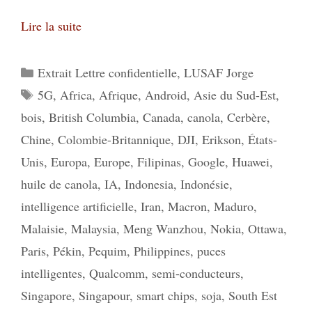
Lire la suite
Catégories
Extrait Lettre confidentielle
,
LUSAF Jorge
Étiquettes
5G
,
Africa
,
Afrique
,
Android
,
Asie du Sud-Est
,
bois
,
British Columbia
,
Canada
,
canola
,
Cerbère
,
Chine
,
Colombie-Britannique
,
DJI
,
Erikson
,
États-
Unis
,
Europa
,
Europe
,
Filipinas
,
Google
,
Huawei
,
huile de canola
,
IA
,
Indonesia
,
Indonésie
,
intelligence artificielle
,
Iran
,
Macron
,
Maduro
,
Malaisie
,
Malaysia
,
Meng Wanzhou
,
Nokia
,
Ottawa
,
Paris
,
Pékin
,
Pequim
,
Philippines
,
puces
intelligentes
,
Qualcomm
,
semi-conducteurs
,
Singapore
,
Singapour
,
smart chips
,
soja
,
South Est