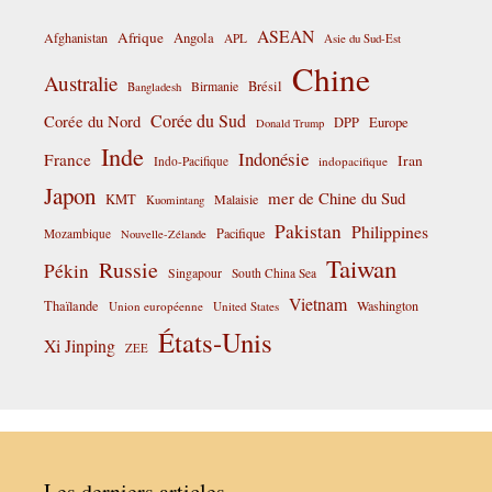
ASEAN
Afrique
Afghanistan
Angola
APL
Asie du Sud-Est
Chine
Australie
Birmanie
Brésil
Bangladesh
Corée du Sud
Corée du Nord
DPP
Europe
Donald Trump
Inde
Indonésie
France
Iran
Indo-Pacifique
indopacifique
Japon
mer de Chine du Sud
KMT
Malaisie
Kuomintang
Pakistan
Philippines
Pacifique
Mozambique
Nouvelle-Zélande
Taiwan
Russie
Pékin
Singapour
South China Sea
Vietnam
Thaïlande
Washington
Union européenne
United States
États-Unis
Xi Jinping
ZEE
Les derniers articles