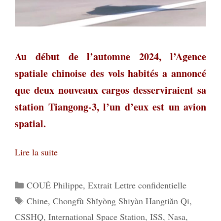
Au début de l’automne 2024, l’Agence
spatiale chinoise des vols habités a annoncé
que deux nouveaux cargos desserviraient sa
station Tiangong-3, l’un d’eux est un avion
spatial.
Lire la suite
Catégories
COUÉ Philippe
,
Extrait Lettre confidentielle
Étiquettes
Chine
,
Chongfù Shĭyòng Shiyàn Hangtiăn Qi
,
CSSHQ
,
International Space Station
,
ISS
,
Nasa
,