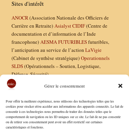
Sites d'intérêt
ANOCR
(Association Nationale des Officiers de
Carrière en Retraite)
Asialyst
CIDIF
(Centre de
documentation et d’information de l’Inde
francophone)
AESMA
FUTURIBLES
futuribles,
l’anticipation au service de l’action
LaVigie
(Cabinet de synthèse stratégique)
Operationnels
SLDS
(Opérationnels – Soutien, Logistique,
Défense, Sécurité)
Gérer le consentement
Asie21.com est édité par :
Pour offrir la meilleure expérience, nous utilisons des technologies telles que les
Finaldées EURL
cookies pour stocker et/ou accéder aux informations des appareils connectés. Le fait de
consentir à ces technologies nous permettra de traiter des données telles que le
Siège social : 13 avenue Boudon, 75016, Paris
comportement de navigation ou les ID uniques sur ce site. Le fait de ne pas consentir
Nous contacter
ou de retirer son consentement peut avoir un effet restrictif sur certaines
caractéristiques et fonctions.