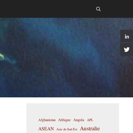
Afrique
Afghanistan
Angola
APL
Australie
ASEAN
Asie du Sud-Est