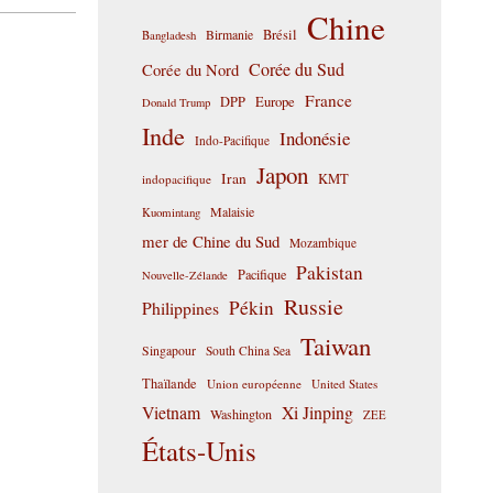
Chine
Birmanie
Brésil
Bangladesh
Corée du Sud
Corée du Nord
France
DPP
Europe
Donald Trump
Inde
Indonésie
Indo-Pacifique
Japon
Iran
KMT
indopacifique
Malaisie
Kuomintang
mer de Chine du Sud
Mozambique
Pakistan
Pacifique
Nouvelle-Zélande
Russie
Pékin
Philippines
Taiwan
Singapour
South China Sea
Thaïlande
Union européenne
United States
Vietnam
Xi Jinping
Washington
ZEE
États-Unis