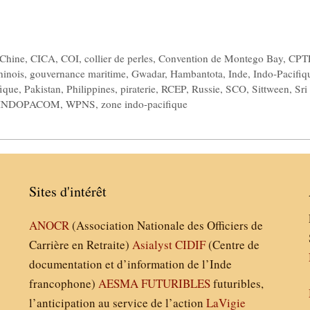
Chine
,
CICA
,
COI
,
collier de perles
,
Convention de Montego Bay
,
CPT
hinois
,
gouvernance maritime
,
Gwadar
,
Hambantota
,
Inde
,
Indo-Pacifiq
fique
,
Pakistan
,
Philippines
,
piraterie
,
RCEP
,
Russie
,
SCO
,
Sittween
,
Sri
INDOPACOM
,
WPNS
,
zone indo-pacifique
Sites d'intérêt
ANOCR
(Association Nationale des Officiers de
Carrière en Retraite)
Asialyst
CIDIF
(Centre de
documentation et d’information de l’Inde
francophone)
AESMA
FUTURIBLES
futuribles,
l’anticipation au service de l’action
LaVigie