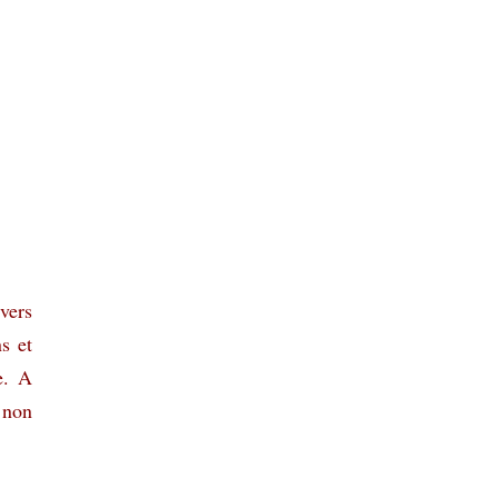
vers
s et
e. A
 non