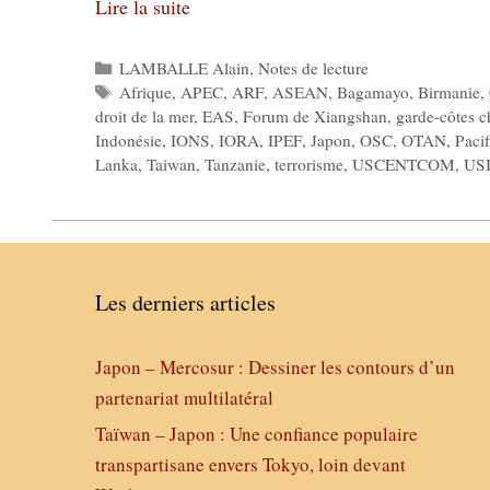
Lire la suite
Catégories
LAMBALLE Alain
,
Notes de lecture
Étiquettes
Afrique
,
APEC
,
ARF
,
ASEAN
,
Bagamayo
,
Birmanie
,
droit de la mer
,
EAS
,
Forum de Xiangshan
,
garde-côtes c
Indonésie
,
IONS
,
IORA
,
IPEF
,
Japon
,
OSC
,
OTAN
,
Paci
Lanka
,
Taiwan
,
Tanzanie
,
terrorisme
,
USCENTCOM
,
US
Les derniers articles
Japon – Mercosur : Dessiner les contours d’un
partenariat multilatéral
Taïwan – Japon : Une confiance populaire
transpartisane envers Tokyo, loin devant