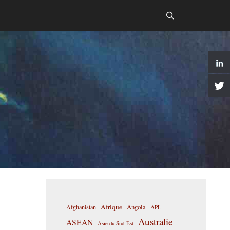
Afrique
Afghanistan
Angola
APL
Australie
ASEAN
Asie du Sud-Est