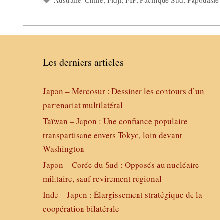
Australie
,
Chine
,
Fidji
,
FIP
,
Pacifique Sud
,
Papouasie
Les derniers articles
Japon – Mercosur : Dessiner les contours d’un
partenariat multilatéral
Taïwan – Japon : Une confiance populaire
transpartisane envers Tokyo, loin devant
Washington
Japon – Corée du Sud : Opposés au nucléaire
militaire, sauf revirement régional
Inde – Japon : Élargissement stratégique de la
coopération bilatérale