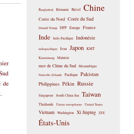
Chine
Birmanie
Brésil
Bangladesh
Corée du Sud
Corée du Nord
France
DPP
Europe
Donald Trump
Inde
Indonésie
Indo-Pacifique
Japon
Iran
KMT
indopacifique
Malaisie
Kuomintang
mier
mer de Chine du Sud
Mozambique
 Sud
Pakistan
Pacifique
Nouvelle-Zélande
e de
Russie
Pékin
Philippines
.
Taiwan
Singapour
South China Sea
Thaïlande
Union européenne
United States
Vietnam
Xi Jinping
Washington
ZEE
États-Unis