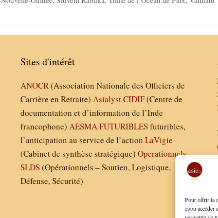
-Nouvelle-Guinée
,
Sitiveni Rabuka
,
Traité de l’Océan de Paix
,
Vanuatu
Sites d'intérêt
ANOCR
(Association Nationale des Officiers de
Carrière en Retraite)
Asialyst
CIDIF
(Centre de
documentation et d’information de l’Inde
francophone)
AESMA
FUTURIBLES
futuribles,
l’anticipation au service de l’action
LaVigie
(Cabinet de synthèse stratégique)
Operationnels
SLDS
(Opérationnels – Soutien, Logistique,
Défense, Sécurité)
Pour offrir la
et/ou accéder 
permettra de t