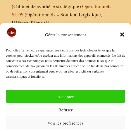
(Cabinet de synthèse stratégique)
Operationnels
SLDS
(Opérationnels – Soutien, Logistique,
Défense, Sécurité)
Gérer le consentement
Asie21.com est édité par :
Pour offrir la meilleure expérience, nous utilisons des technologies telles que les
Finaldées EURL
cookies pour stocker et/ou accéder aux informations des appareils connectés. Le fait de
consentir à ces technologies nous permettra de traiter des données telles que le
Siège social : 13 avenue Boudon, 75016, Paris
comportement de navigation ou les ID uniques sur ce site. Le fait de ne pas consentir
Nous contacter
ou de retirer son consentement peut avoir un effet restrictif sur certaines
caractéristiques et fonctions.
Mentions Légales
Conditions Générales de Vente
Accepter
Politique de Confidentialité
Refuser
FAQ
Voir les préférences