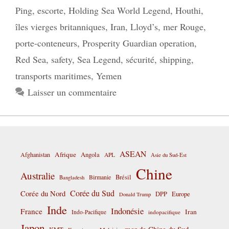
Ping
,
escorte
,
Holding Sea World Legend
,
Houthi
,
îles vierges britanniques
,
Iran
,
Lloyd’s
,
mer Rouge
,
porte-conteneurs
,
Prosperity Guardian operation
,
Red Sea
,
safety
,
Sea Legend
,
sécurité
,
shipping
,
transports maritimes
,
Yemen
Laisser un commentaire
ASEAN
Afrique
Afghanistan
Angola
APL
Asie du Sud-Est
Chine
Australie
Birmanie
Brésil
Bangladesh
Corée du Sud
Corée du Nord
DPP
Europe
Donald Trump
Inde
Indonésie
France
Iran
Indo-Pacifique
indopacifique
Japon
mer de Chine du Sud