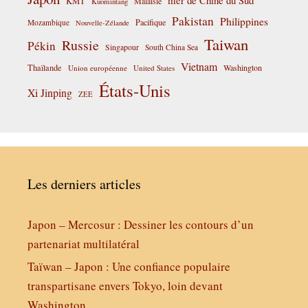
KMT
Malaisie
Kuomintang
Pakistan
Philippines
Pacifique
Mozambique
Nouvelle-Zélande
Taiwan
Russie
Pékin
Singapour
South China Sea
Vietnam
Thaïlande
Washington
Union européenne
United States
États-Unis
Xi Jinping
ZEE
Les derniers articles
Japon – Mercosur : Dessiner les contours d’un
partenariat multilatéral
Taïwan – Japon : Une confiance populaire
transpartisane envers Tokyo, loin devant
Washington