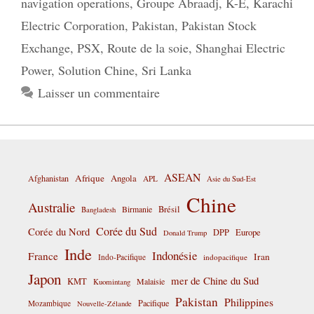
navigation operations
,
Groupe Abraadj
,
K-E
,
Karachi
Electric Corporation
,
Pakistan
,
Pakistan Stock
Exchange
,
PSX
,
Route de la soie
,
Shanghai Electric
Power
,
Solution Chine
,
Sri Lanka
Laisser un commentaire
ASEAN
Afrique
Afghanistan
Angola
APL
Asie du Sud-Est
Chine
Australie
Birmanie
Brésil
Bangladesh
Corée du Sud
Corée du Nord
DPP
Europe
Donald Trump
Inde
Indonésie
France
Iran
Indo-Pacifique
indopacifique
Japon
mer de Chine du Sud
KMT
Malaisie
Kuomintang
Pakistan
Philippines
Pacifique
Mozambique
Nouvelle-Zélande