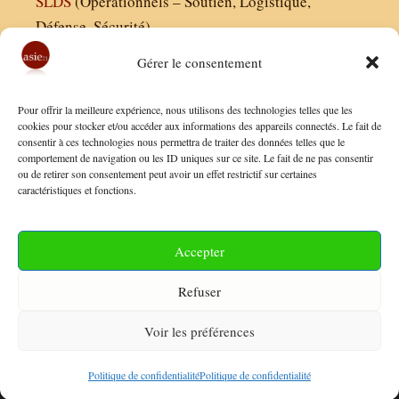
SLDS
(Opérationnels – Soutien, Logistique,
Défense, Sécurité)
Gérer le consentement
Asie21.com est édité par :
Pour offrir la meilleure expérience, nous utilisons des technologies telles que les
Finaldées EURL
cookies pour stocker et/ou accéder aux informations des appareils connectés. Le fait de
consentir à ces technologies nous permettra de traiter des données telles que le
Siège social : 13 avenue Boudon, 75016, Paris
comportement de navigation ou les ID uniques sur ce site. Le fait de ne pas consentir
Nous contacter
ou de retirer son consentement peut avoir un effet restrictif sur certaines
caractéristiques et fonctions.
Mentions Légales
Conditions Générales de Vente
Accepter
Politique de Confidentialité
Refuser
FAQ
Voir les préférences
© 2026 Asie21
• Construit avec
GeneratePress
Politique de confidentialité
Politique de confidentialité