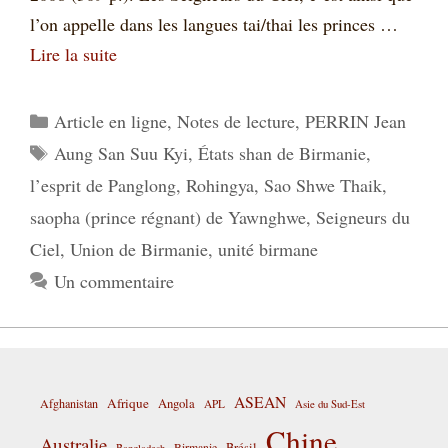
l’on appelle dans les langues tai/thai les princes …
Lire la suite
Catégories
Article en ligne
,
Notes de lecture
,
PERRIN Jean
Étiquettes
Aung San Suu Kyi
,
États shan de Birmanie
,
l’esprit de Panglong
,
Rohingya
,
Sao Shwe Thaik
,
saopha (prince régnant) de Yawnghwe
,
Seigneurs du
Ciel
,
Union de Birmanie
,
unité birmane
Un commentaire
ASEAN
Afrique
Afghanistan
Angola
APL
Asie du Sud-Est
Chine
Australie
Birmanie
Brésil
Bangladesh