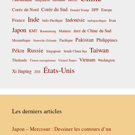
Corée du Sud
Corée du Nord
DPP
Europe
Donald Trump
Inde
Indonésie
France
Iran
Indo-Pacifique
indopacifique
Japon
mer de Chine du Sud
KMT
Malaisie
Kuomintang
Pakistan
Philippines
Pacifique
Mozambique
Nouvelle-Zélande
Taiwan
Russie
Pékin
Singapour
South China Sea
Vietnam
Thaïlande
Washington
Union européenne
United States
États-Unis
Xi Jinping
ZEE
Les derniers articles
Japon – Mercosur : Dessiner les contours d’un