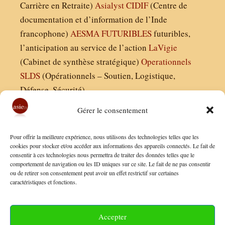
Carrière en Retraite)
Asialyst
CIDIF
(Centre de
documentation et d’information de l’Inde
francophone)
AESMA
FUTURIBLES
futuribles,
l’anticipation au service de l’action
LaVigie
(Cabinet de synthèse stratégique)
Operationnels
SLDS
(Opérationnels – Soutien, Logistique,
Défense, Sécurité)
Gérer le consentement
Asie21.com est édité par :
Pour offrir la meilleure expérience, nous utilisons des technologies telles que les
Finaldées EURL
cookies pour stocker et/ou accéder aux informations des appareils connectés. Le fait de
consentir à ces technologies nous permettra de traiter des données telles que le
Siège social : 13 avenue Boudon, 75016, Paris
comportement de navigation ou les ID uniques sur ce site. Le fait de ne pas consentir
Nous contacter
ou de retirer son consentement peut avoir un effet restrictif sur certaines
caractéristiques et fonctions.
Mentions Légales
Conditions Générales de Vente
Accepter