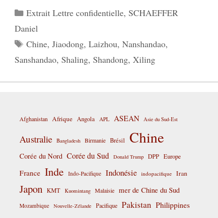
Catégories
Extrait Lettre confidentielle
,
SCHAEFFER
Daniel
Étiquettes
Chine
,
Jiaodong
,
Laizhou
,
Nanshandao
,
Sanshandao
,
Shaling
,
Shandong
,
Xiling
ASEAN
Afrique
Afghanistan
Angola
APL
Asie du Sud-Est
Chine
Australie
Birmanie
Brésil
Bangladesh
Corée du Sud
Corée du Nord
DPP
Europe
Donald Trump
Inde
Indonésie
France
Iran
Indo-Pacifique
indopacifique
Japon
mer de Chine du Sud
KMT
Malaisie
Kuomintang
Pakistan
Philippines
Pacifique
Mozambique
Nouvelle-Zélande