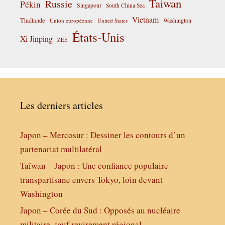
Taiwan
Russie
Pékin
Singapour
South China Sea
Vietnam
Thaïlande
Washington
Union européenne
United States
États-Unis
Xi Jinping
ZEE
Les derniers articles
Japon – Mercosur : Dessiner les contours d’un
partenariat multilatéral
Taïwan – Japon : Une confiance populaire
transpartisane envers Tokyo, loin devant
Washington
Japon – Corée du Sud : Opposés au nucléaire
militaire, sauf revirement régional