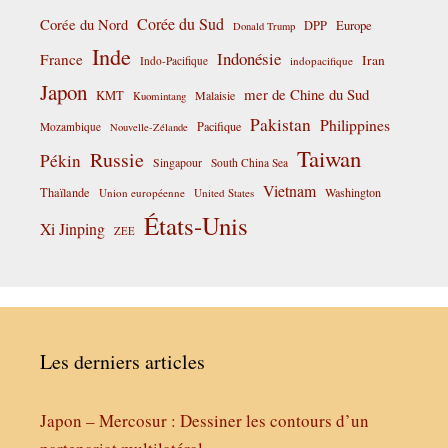
Corée du Sud
Corée du Nord
DPP
Europe
Donald Trump
Inde
Indonésie
France
Iran
Indo-Pacifique
indopacifique
Japon
mer de Chine du Sud
KMT
Malaisie
Kuomintang
Pakistan
Philippines
Pacifique
Mozambique
Nouvelle-Zélande
Taiwan
Russie
Pékin
Singapour
South China Sea
Vietnam
Thaïlande
Washington
Union européenne
United States
États-Unis
Xi Jinping
ZEE
Les derniers articles
Japon – Mercosur : Dessiner les contours d’un