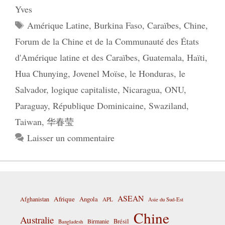
Yves
Étiquettes
Amérique Latine
,
Burkina Faso
,
Caraïbes
,
Chine
,
Forum de la Chine et de la Communauté des États
d'Amérique latine et des Caraïbes
,
Guatemala
,
Haïti
,
Hua Chunying
,
Jovenel Moïse
,
le Honduras
,
le
Salvador
,
logique capitaliste
,
Nicaragua
,
ONU
,
Paraguay
,
République Dominicaine
,
Swaziland
,
Taiwan
,
华春莹
Laisser un commentaire
ASEAN
Afrique
Afghanistan
Angola
APL
Asie du Sud-Est
Chine
Australie
Birmanie
Brésil
Bangladesh