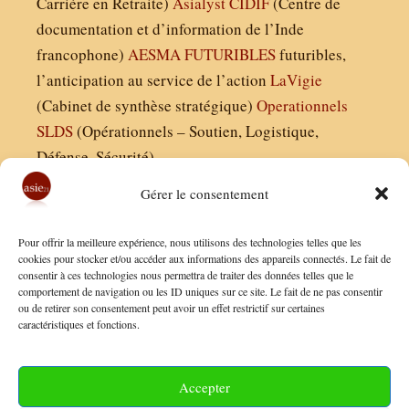
Carrière en Retraite)
Asialyst
CIDIF
(Centre de
documentation et d’information de l’Inde
francophone)
AESMA
FUTURIBLES
futuribles,
l’anticipation au service de l’action
LaVigie
(Cabinet de synthèse stratégique)
Operationnels
SLDS
(Opérationnels – Soutien, Logistique,
Défense, Sécurité)
Gérer le consentement
Asie21.com est édité par :
Pour offrir la meilleure expérience, nous utilisons des technologies telles que les
Finaldées EURL
cookies pour stocker et/ou accéder aux informations des appareils connectés. Le fait de
consentir à ces technologies nous permettra de traiter des données telles que le
Siège social : 13 avenue Boudon, 75016, Paris
comportement de navigation ou les ID uniques sur ce site. Le fait de ne pas consentir
Nous contacter
ou de retirer son consentement peut avoir un effet restrictif sur certaines
caractéristiques et fonctions.
Mentions Légales
Conditions Générales de Vente
Accepter
Politique de Confidentialité