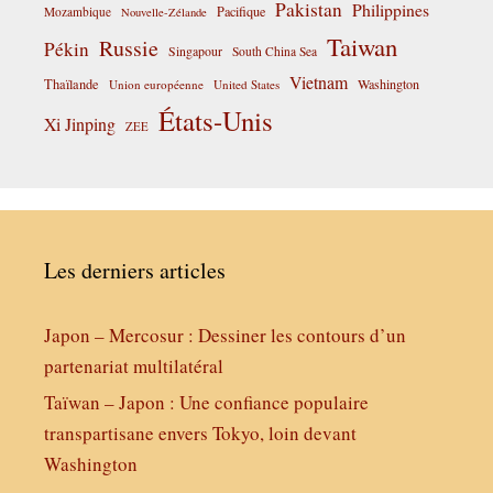
Pakistan
Philippines
Pacifique
Mozambique
Nouvelle-Zélande
Taiwan
Russie
Pékin
Singapour
South China Sea
Vietnam
Thaïlande
Washington
Union européenne
United States
États-Unis
Xi Jinping
ZEE
Les derniers articles
Japon – Mercosur : Dessiner les contours d’un
partenariat multilatéral
Taïwan – Japon : Une confiance populaire
transpartisane envers Tokyo, loin devant
Washington