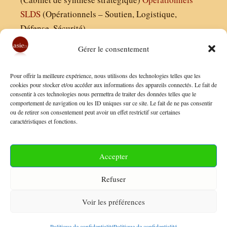
SLDS
(Opérationnels – Soutien, Logistique,
Défense, Sécurité)
Gérer le consentement
Asie21.com est édité par :
Pour offrir la meilleure expérience, nous utilisons des technologies telles que les
Finaldées EURL
cookies pour stocker et/ou accéder aux informations des appareils connectés. Le fait de
consentir à ces technologies nous permettra de traiter des données telles que le
Siège social : 13 avenue Boudon, 75016, Paris
comportement de navigation ou les ID uniques sur ce site. Le fait de ne pas consentir
Nous contacter
ou de retirer son consentement peut avoir un effet restrictif sur certaines
caractéristiques et fonctions.
Mentions Légales
Conditions Générales de Vente
Accepter
Politique de Confidentialité
Refuser
FAQ
Voir les préférences
© 2026 Asie21
• Construit avec
GeneratePress
Politique de confidentialité
Politique de confidentialité