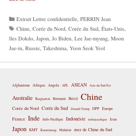
Catégories
Extrait Lettre confidentielle
,
PERRIN Jean
Étiquettes
Chine
,
Corée du Nord
,
Corée du Sud
,
États-Unis
,
îles Dokdo
,
Japon
,
Jo Biden
,
Lee Jae-myung
,
Moon
Jae-in
,
Russie
,
Takeshima
,
Yoon Seok Yeol
ASEAN
Afrique
Afghanistan
Angola
APL
Asie du Sud-Est
Chine
Australie
Birmanie
Brésil
Bangladesh
Corée du Sud
Corée du Nord
DPP
Europe
Donald Trump
Inde
Indonésie
France
Iran
Indo-Pacifique
indopacifique
Japon
mer de Chine du Sud
KMT
Malaisie
Kuomintang