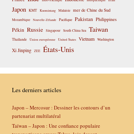
Japon
mer de Chine du Sud
KMT
Malaisie
Kuomintang
Pakistan
Philippines
Pacifique
Mozambique
Nouvelle-Zélande
Taiwan
Russie
Pékin
Singapour
South China Sea
Vietnam
Thaïlande
Washington
Union européenne
United States
États-Unis
Xi Jinping
ZEE
Les derniers articles
Japon – Mercosur : Dessiner les contours d’un
partenariat multilatéral
Taïwan – Japon : Une confiance populaire