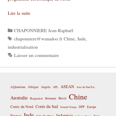
Lire la suite
Catégories
CHAPONNIERE Jean-Raphaël
Étiquettes
chaponniere@wanadoo.fr Chine
,
Inde
,
industrialisation
Laisser un commentaire
ASEAN
Afrique
Afghanistan
Angola
APL
Asie du Sud-Est
Chine
Australie
Birmanie
Brésil
Bangladesh
Corée du Sud
Corée du Nord
DPP
Europe
Donald Trump
Inde
Indonésie
France
Iran
Indo-Pacifique
indopacifique