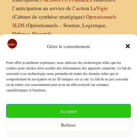
l’anticipation au service de l’action
LaVigie
(Cabinet de synthèse stratégique)
Operationnels
SLDS
(Opérationnels – Soutien, Logistique,
Défense, Sécurité)
Gérer le consentement
Asie21.com est édité par :
Pour offrir la meilleure expérience, nous utilisons des technologies telles que les
Finaldées EURL
cookies pour stocker et/ou accéder aux informations des appareils connectés. Le fait de
consentir à ces technologies nous permettra de traiter des données telles que le
Siège social : 13 avenue Boudon, 75016, Paris
comportement de navigation ou les ID uniques sur ce site. Le fait de ne pas consentir
Nous contacter
ou de retirer son consentement peut avoir un effet restrictif sur certaines
caractéristiques et fonctions.
Mentions Légales
Conditions Générales de Vente
Accepter
Politique de Confidentialité
Refuser
FAQ