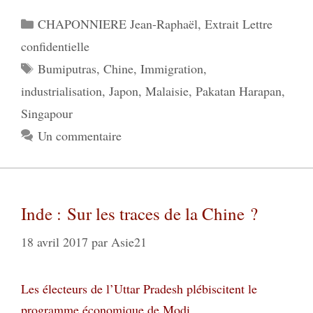
Catégories
CHAPONNIERE Jean-Raphaël
,
Extrait Lettre
confidentielle
Étiquettes
Bumiputras
,
Chine
,
Immigration
,
industrialisation
,
Japon
,
Malaisie
,
Pakatan Harapan
,
Singapour
Un commentaire
Inde : Sur les traces de la Chine ?
18 avril 2017
par
Asie21
Les électeurs de l’Uttar Pradesh plébiscitent le
programme économique de Modi