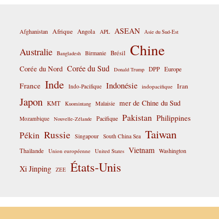
ASEAN
Afrique
Afghanistan
Angola
APL
Asie du Sud-Est
Chine
Australie
Birmanie
Brésil
Bangladesh
Corée du Sud
Corée du Nord
DPP
Europe
Donald Trump
Inde
Indonésie
France
Iran
Indo-Pacifique
indopacifique
Japon
mer de Chine du Sud
KMT
Malaisie
Kuomintang
Pakistan
Philippines
Pacifique
Mozambique
Nouvelle-Zélande
Taiwan
Russie
Pékin
Singapour
South China Sea
Vietnam
Thaïlande
Washington
Union européenne
United States
États-Unis
Xi Jinping
ZEE