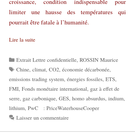
croissance, condition indispensable pour
limiter une hausse des températures qui
pourrait être fatale à l’humanité.
Lire la suite
Catégories
Extrait Lettre confidentielle
,
ROSSIN Maurice
Étiquettes
Chine
,
climat
,
CO2
,
économie décarbonée
,
emissions trading system
,
énergies fossiles
,
ETS
,
FMI
,
Fonds monétaire international
,
gaz à effet de
serre
,
gaz carbonique
,
GES
,
homo absurdus
,
indium
,
lithium
,
PwC : PriceWaterhouseCooper
Laisser un commentaire