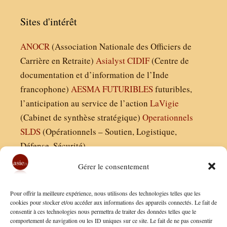
Sites d'intérêt
ANOCR
(Association Nationale des Officiers de
Carrière en Retraite)
Asialyst
CIDIF
(Centre de
documentation et d’information de l’Inde
francophone)
AESMA
FUTURIBLES
futuribles,
l’anticipation au service de l’action
LaVigie
(Cabinet de synthèse stratégique)
Operationnels
SLDS
(Opérationnels – Soutien, Logistique,
Défense, Sécurité)
Gérer le consentement
Asie21.com est édité par :
Pour offrir la meilleure expérience, nous utilisons des technologies telles que les
Finaldées EURL
cookies pour stocker et/ou accéder aux informations des appareils connectés. Le fait de
consentir à ces technologies nous permettra de traiter des données telles que le
Siège social : 13 avenue Boudon, 75016, Paris
comportement de navigation ou les ID uniques sur ce site. Le fait de ne pas consentir