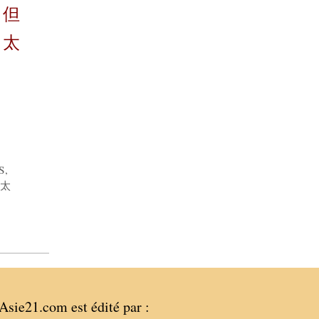
，但
＂太
DS
,
太
Asie21.com est édité par :