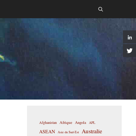
Afrique
Afghanistan
Angola
APL
Australie
ASEAN
Asie du Sud-Est