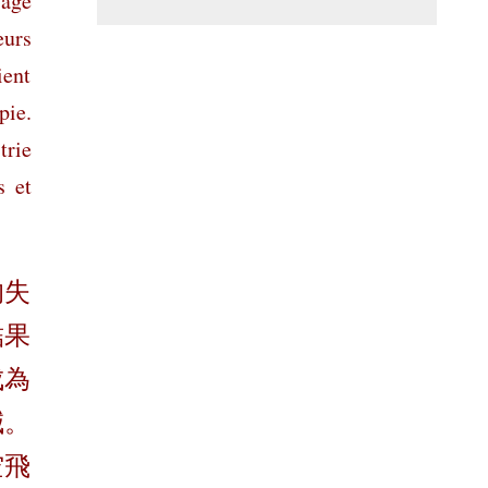
’âge
eurs
ient
pie.
trie
s et
的失
結果
成為
減。
空飛