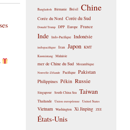
Chine
Birmanie
Brésil
Bangladesh
Corée du Sud
Corée du Nord
ses
France
DPP
Europe
Donald Trump
Inde
Indonésie
Indo-Pacifique
Japon
Iran
KMT
indopacifique
Malaisie
Kuomintang
mer de Chine du Sud
Mozambique
Pakistan
Pacifique
Nouvelle-Zélande
Russie
Pékin
Philippines
Taiwan
Singapour
South China Sea
Thaïlande
Union européenne
United States
Vietnam
Xi Jinping
Washington
ZEE
États-Unis