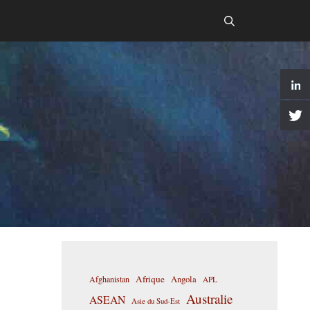
Afrique
Afghanistan
Angola
APL
Australie
ASEAN
Asie du Sud-Est