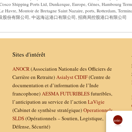
Cosco Shipping Ports Ltd
,
Dunkerque
,
Europe
,
Gênes
,
Hambourg Term
Le Havre
,
Montoir de Bretagne Saint Nazaire
,
ports
,
Rotterdam
,
Termin
设股份有限公司
,
中远海运港口有限公司
,
招商局控股港口有限公司
Sites d'intérêt
ANOCR
(Association Nationale des Officiers de
Carrière en Retraite)
Asialyst
CIDIF
(Centre de
documentation et d’information de l’Inde
francophone)
AESMA
FUTURIBLES
futuribles,
l’anticipation au service de l’action
LaVigie
(Cabinet de synthèse stratégique)
Operationnels
SLDS
(Opérationnels – Soutien, Logistique,
Défense, Sécurité)