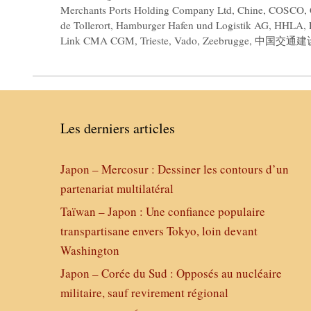
Merchants Ports Holding Company Ltd
,
Chine
,
COSCO
,
de Tollerort
,
Hamburger Hafen und Logistik AG
,
HHLA
,
Link CMA CGM
,
Trieste
,
Vado
,
Zeebrugge
,
中国交通建
Les derniers articles
Japon – Mercosur : Dessiner les contours d’un
partenariat multilatéral
Taïwan – Japon : Une confiance populaire
transpartisane envers Tokyo, loin devant
Washington
Japon – Corée du Sud : Opposés au nucléaire
militaire, sauf revirement régional