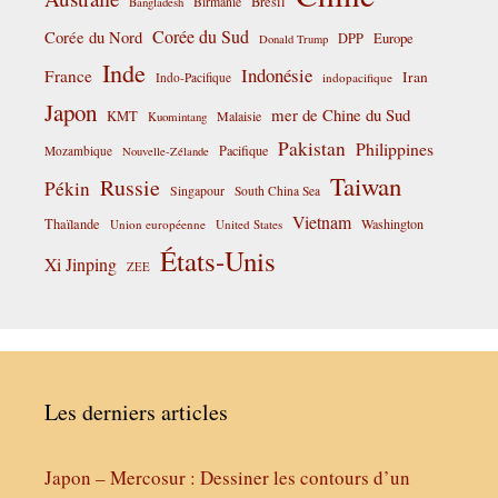
Birmanie
Brésil
Bangladesh
Corée du Sud
Corée du Nord
DPP
Europe
Donald Trump
Inde
Indonésie
France
Iran
Indo-Pacifique
indopacifique
Japon
mer de Chine du Sud
KMT
Malaisie
Kuomintang
Pakistan
Philippines
Pacifique
Mozambique
Nouvelle-Zélande
Taiwan
Russie
Pékin
Singapour
South China Sea
Vietnam
Thaïlande
Washington
Union européenne
United States
États-Unis
Xi Jinping
ZEE
Les derniers articles
Japon – Mercosur : Dessiner les contours d’un