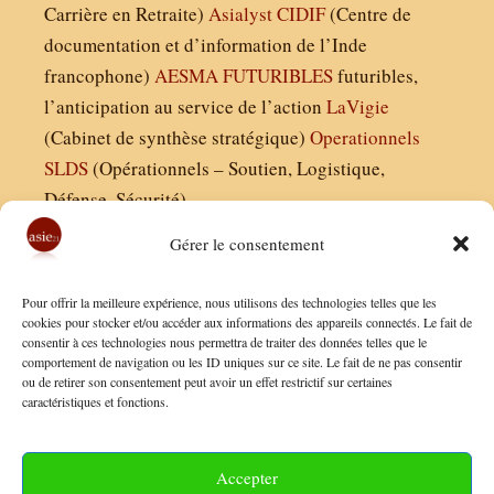
Carrière en Retraite)
Asialyst
CIDIF
(Centre de
documentation et d’information de l’Inde
francophone)
AESMA
FUTURIBLES
futuribles,
l’anticipation au service de l’action
LaVigie
(Cabinet de synthèse stratégique)
Operationnels
SLDS
(Opérationnels – Soutien, Logistique,
Défense, Sécurité)
Gérer le consentement
Asie21.com est édité par :
Pour offrir la meilleure expérience, nous utilisons des technologies telles que les
Finaldées EURL
cookies pour stocker et/ou accéder aux informations des appareils connectés. Le fait de
consentir à ces technologies nous permettra de traiter des données telles que le
Siège social : 13 avenue Boudon, 75016, Paris
comportement de navigation ou les ID uniques sur ce site. Le fait de ne pas consentir
Nous contacter
ou de retirer son consentement peut avoir un effet restrictif sur certaines
caractéristiques et fonctions.
Mentions Légales
Conditions Générales de Vente
Accepter