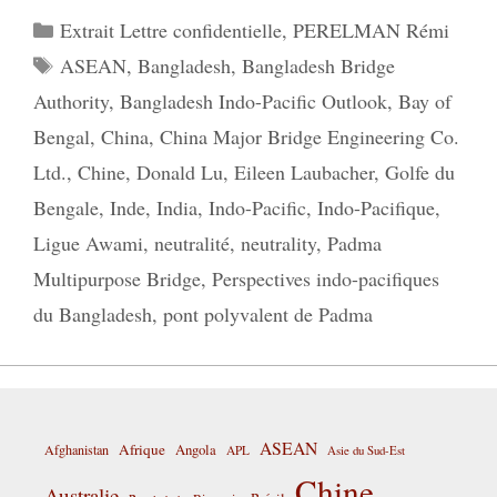
Catégories
Extrait Lettre confidentielle
,
PERELMAN Rémi
Étiquettes
ASEAN
,
Bangladesh
,
Bangladesh Bridge
Authority
,
Bangladesh Indo-Pacific Outlook
,
Bay of
Bengal
,
China
,
China Major Bridge Engineering Co.
Ltd.
,
Chine
,
Donald Lu
,
Eileen Laubacher
,
Golfe du
Bengale
,
Inde
,
India
,
Indo-Pacific
,
Indo-Pacifique
,
Ligue Awami
,
neutralité
,
neutrality
,
Padma
Multipurpose Bridge
,
Perspectives indo-pacifiques
du Bangladesh
,
pont polyvalent de Padma
ASEAN
Afrique
Afghanistan
Angola
APL
Asie du Sud-Est
Chine
Australie