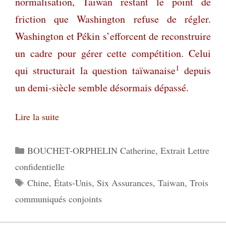
normalisation, Taïwan restant le point de
friction que Washington refuse de régler.
Washington et Pékin s’efforcent de reconstruire
un cadre pour gérer cette compétition. Celui
1
qui structurait la question taïwanaise
depuis
un demi-siècle semble désormais dépassé.
Lire la suite
Catégories
BOUCHET-ORPHELIN Catherine
,
Extrait Lettre
confidentielle
Étiquettes
Chine
,
États-Unis
,
Six Assurances
,
Taiwan
,
Trois
communiqués conjoints