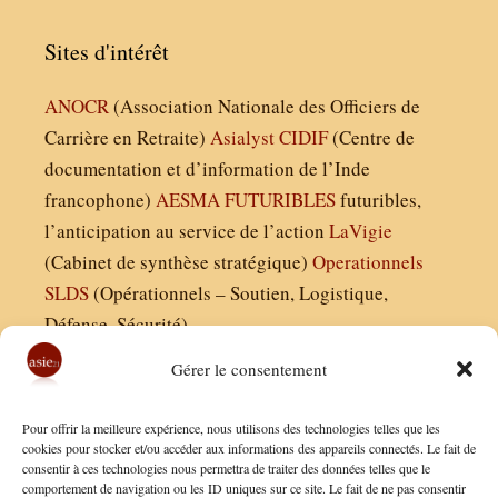
Sites d'intérêt
ANOCR
(Association Nationale des Officiers de
Carrière en Retraite)
Asialyst
CIDIF
(Centre de
documentation et d’information de l’Inde
francophone)
AESMA
FUTURIBLES
futuribles,
l’anticipation au service de l’action
LaVigie
(Cabinet de synthèse stratégique)
Operationnels
SLDS
(Opérationnels – Soutien, Logistique,
Défense, Sécurité)
Gérer le consentement
Asie21.com est édité par :
Pour offrir la meilleure expérience, nous utilisons des technologies telles que les
Finaldées EURL
cookies pour stocker et/ou accéder aux informations des appareils connectés. Le fait de
consentir à ces technologies nous permettra de traiter des données telles que le
Siège social : 13 avenue Boudon, 75016, Paris
comportement de navigation ou les ID uniques sur ce site. Le fait de ne pas consentir