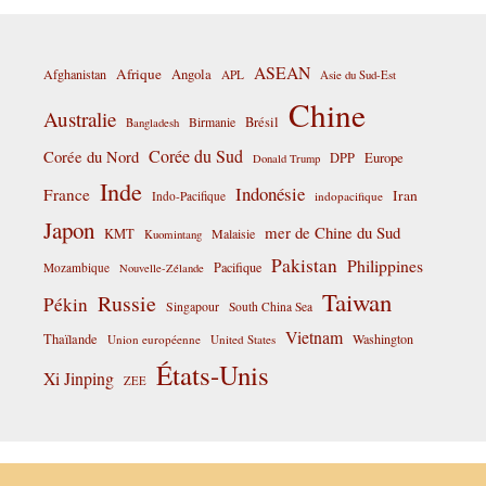
ASEAN
Afrique
Afghanistan
Angola
APL
Asie du Sud-Est
Chine
Australie
Birmanie
Brésil
Bangladesh
Corée du Sud
Corée du Nord
DPP
Europe
Donald Trump
Inde
Indonésie
France
Iran
Indo-Pacifique
indopacifique
Japon
mer de Chine du Sud
KMT
Malaisie
Kuomintang
Pakistan
Philippines
Pacifique
Mozambique
Nouvelle-Zélande
Taiwan
Russie
Pékin
Singapour
South China Sea
Vietnam
Thaïlande
Washington
Union européenne
United States
États-Unis
Xi Jinping
ZEE