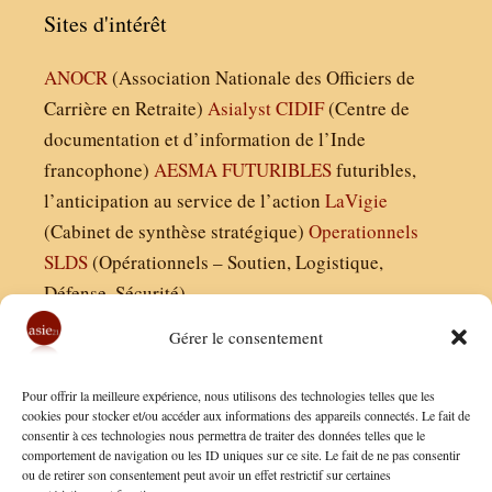
Sites d'intérêt
ANOCR
(Association Nationale des Officiers de
Carrière en Retraite)
Asialyst
CIDIF
(Centre de
documentation et d’information de l’Inde
francophone)
AESMA
FUTURIBLES
futuribles,
l’anticipation au service de l’action
LaVigie
(Cabinet de synthèse stratégique)
Operationnels
SLDS
(Opérationnels – Soutien, Logistique,
Défense, Sécurité)
Gérer le consentement
Asie21.com est édité par :
Pour offrir la meilleure expérience, nous utilisons des technologies telles que les
Finaldées EURL
cookies pour stocker et/ou accéder aux informations des appareils connectés. Le fait de
consentir à ces technologies nous permettra de traiter des données telles que le
Siège social : 13 avenue Boudon, 75016, Paris
comportement de navigation ou les ID uniques sur ce site. Le fait de ne pas consentir
Nous contacter
ou de retirer son consentement peut avoir un effet restrictif sur certaines