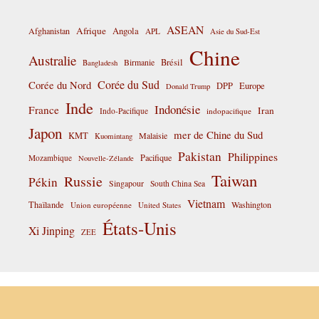
ASEAN
Afrique
Afghanistan
Angola
APL
Asie du Sud-Est
Chine
Australie
Birmanie
Brésil
Bangladesh
Corée du Sud
Corée du Nord
DPP
Europe
Donald Trump
Inde
Indonésie
France
Iran
Indo-Pacifique
indopacifique
Japon
mer de Chine du Sud
KMT
Malaisie
Kuomintang
Pakistan
Philippines
Pacifique
Mozambique
Nouvelle-Zélande
Taiwan
Russie
Pékin
Singapour
South China Sea
Vietnam
Thaïlande
Washington
Union européenne
United States
États-Unis
Xi Jinping
ZEE