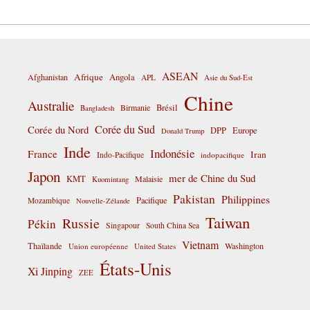
ASEAN
Afrique
Afghanistan
Angola
APL
Asie du Sud-Est
Chine
Australie
Birmanie
Brésil
Bangladesh
Corée du Sud
Corée du Nord
DPP
Europe
Donald Trump
Inde
Indonésie
France
Iran
Indo-Pacifique
indopacifique
Japon
mer de Chine du Sud
KMT
Malaisie
Kuomintang
Pakistan
Philippines
Pacifique
Mozambique
Nouvelle-Zélande
Taiwan
Russie
Pékin
Singapour
South China Sea
Vietnam
Thaïlande
Washington
Union européenne
United States
États-Unis
Xi Jinping
ZEE