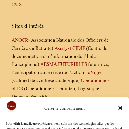
CSIS
Sites d'intérêt
ANOCR
(Association Nationale des Officiers de
Carrière en Retraite)
Asialyst
CIDIF
(Centre de
documentation et d’information de l’Inde
francophone)
AESMA
FUTURIBLES
futuribles,
l’anticipation au service de l’action
LaVigie
(Cabinet de synthèse stratégique)
Operationnels
SLDS
(Opérationnels – Soutien, Logistique,
Défense, Sécurité)
Gérer le consentement
Asie21.com est édité par :
Pour offrir la meilleure expérience, nous utilisons des technologies telles que les
Finaldées EURL
cookies pour stocker et/ou accéder aux informations des appareils connectés. Le fait de