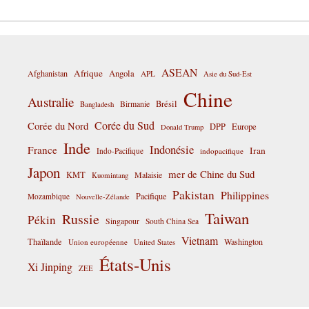
ASEAN
Afrique
Afghanistan
Angola
APL
Asie du Sud-Est
Chine
Australie
Birmanie
Brésil
Bangladesh
Corée du Sud
Corée du Nord
DPP
Europe
Donald Trump
Inde
Indonésie
France
Iran
Indo-Pacifique
indopacifique
Japon
mer de Chine du Sud
KMT
Malaisie
Kuomintang
Pakistan
Philippines
Pacifique
Mozambique
Nouvelle-Zélande
Taiwan
Russie
Pékin
Singapour
South China Sea
Vietnam
Thaïlande
Washington
Union européenne
United States
États-Unis
Xi Jinping
ZEE