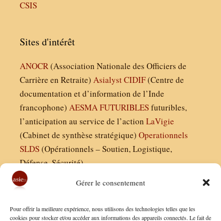
CSIS
Sites d'intérêt
ANOCR
(Association Nationale des Officiers de
Carrière en Retraite)
Asialyst
CIDIF
(Centre de
documentation et d’information de l’Inde
francophone)
AESMA
FUTURIBLES
futuribles,
l’anticipation au service de l’action
LaVigie
(Cabinet de synthèse stratégique)
Operationnels
SLDS
(Opérationnels – Soutien, Logistique,
Défense, Sécurité)
Gérer le consentement
Asie21.com est édité par :
Pour offrir la meilleure expérience, nous utilisons des technologies telles que les
Finaldées EURL
cookies pour stocker et/ou accéder aux informations des appareils connectés. Le fait de