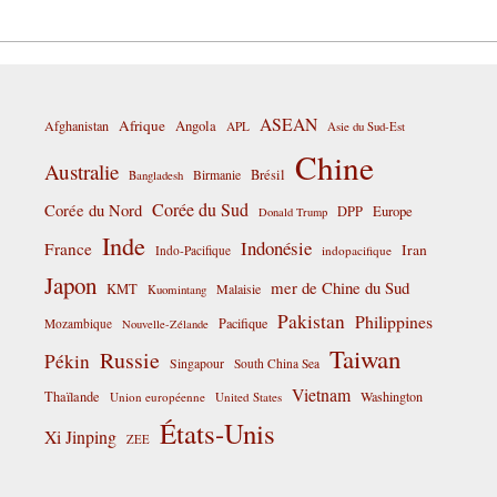
ASEAN
Afrique
Afghanistan
Angola
APL
Asie du Sud-Est
Chine
Australie
Birmanie
Brésil
Bangladesh
Corée du Sud
Corée du Nord
DPP
Europe
Donald Trump
Inde
Indonésie
France
Iran
Indo-Pacifique
indopacifique
Japon
mer de Chine du Sud
KMT
Malaisie
Kuomintang
Pakistan
Philippines
Pacifique
Mozambique
Nouvelle-Zélande
Taiwan
Russie
Pékin
Singapour
South China Sea
Vietnam
Thaïlande
Washington
Union européenne
United States
États-Unis
Xi Jinping
ZEE