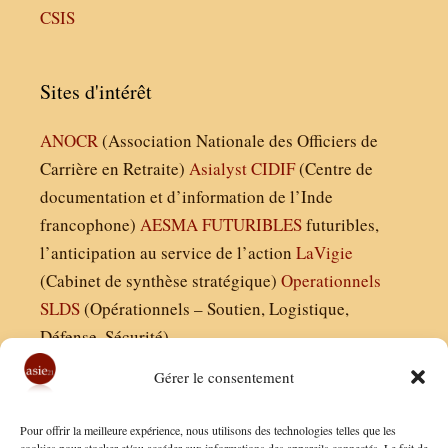
CSIS
Sites d'intérêt
ANOCR
(Association Nationale des Officiers de
Carrière en Retraite)
Asialyst
CIDIF
(Centre de
documentation et d’information de l’Inde
francophone)
AESMA
FUTURIBLES
futuribles,
l’anticipation au service de l’action
LaVigie
(Cabinet de synthèse stratégique)
Operationnels
SLDS
(Opérationnels – Soutien, Logistique,
Défense, Sécurité)
Gérer le consentement
Asie21.com est édité par :
Pour offrir la meilleure expérience, nous utilisons des technologies telles que les
Finaldées EURL