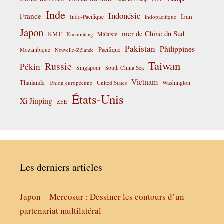
Inde
Indonésie
France
Iran
Indo-Pacifique
indopacifique
Japon
mer de Chine du Sud
KMT
Malaisie
Kuomintang
Pakistan
Philippines
Pacifique
Mozambique
Nouvelle-Zélande
Taiwan
Russie
Pékin
Singapour
South China Sea
Vietnam
Thaïlande
Washington
Union européenne
United States
États-Unis
Xi Jinping
ZEE
Les derniers articles
Japon – Mercosur : Dessiner les contours d’un
partenariat multilatéral