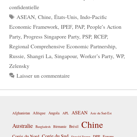
confidentielle
Étiquettes
ASEAN
,
Chine
,
États-Unis
,
Indo-Pacific
Economic Framework
,
IPEF
,
PAP
,
People’s Action
Party
,
Progress Singapore Party
,
PSP
,
RCEP
,
Regional Comprehensive Economic Partnership
,
Russie
,
Shangri La
,
Singapour
,
Worker’s Party
,
WP
,
Zelensky
Laisser un commentaire
ASEAN
Afrique
Afghanistan
Angola
APL
Asie du Sud-Est
Chine
Australie
Birmanie
Brésil
Bangladesh
Corée du Sud
Corée du Nord
DPP
Europe
Donald Trump