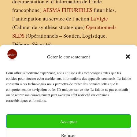
documentation et d’information de l’Inde
francophone)
AESMA
FUTURIBLES
futuribles,
l’anticipation au service de l’action
LaVigie
(Cabinet de synthèse stratégique)
Operationnels
SLDS
(Opérationnels – Soutien, Logistique,
Défense, Sécurité)
Gérer le consentement
Asie21.com est édité par :
Pour offrir la meilleure expérience, nous utilisons des technologies telles que les
Finaldées EURL
cookies pour stocker et/ou accéder aux informations des appareils connectés. Le fait de
consentir à ces technologies nous permettra de traiter des données telles que le
Siège social : 13 avenue Boudon, 75016, Paris
comportement de navigation ou les ID uniques sur ce site. Le fait de ne pas consentir
Nous contacter
ou de retirer son consentement peut avoir un effet restrictif sur certaines
caractéristiques et fonctions.
Mentions Légales
Conditions Générales de Vente
Accepter
Politique de Confidentialité
Refuser
FAQ