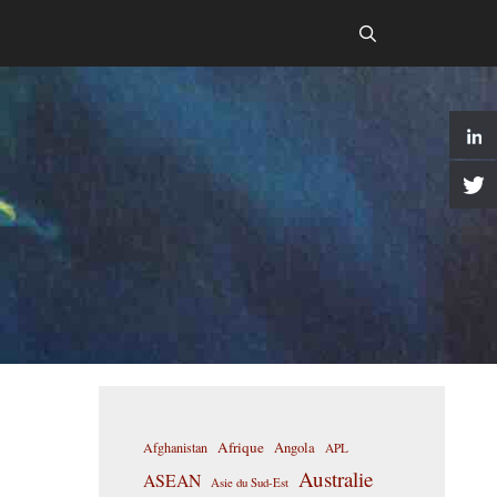
Afrique
Afghanistan
Angola
APL
Australie
ASEAN
Asie du Sud-Est