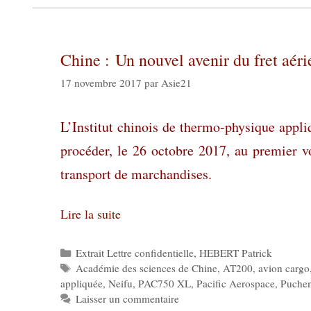
Chine : Un nouvel avenir du fret aér
17 novembre 2017
par
Asie21
L’Institut chinois de thermo-physique appli
procéder, le 26 octobre 2017, au premier 
transport de marchandises.
Lire la suite
Catégories
Extrait Lettre confidentielle
,
HEBERT Patrick
Étiquettes
Académie des sciences de Chine
,
AT200
,
avion cargo
appliquée
,
Neifu
,
PAC750 XL
,
Pacific Aerospace
,
Puche
Laisser un commentaire