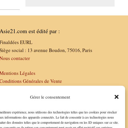
Asie21.com est édité par :
Finaldées EURL
Siège social : 13 avenue Boudon, 75016, Paris
Nous contacter
Mentions Légales
Conditions Générales de Vente
Politique de Confidentialité
FAQ
Gérer le consentement
 meilleure expérience, nous utilisons des technologies telles que les cookies pour stocker
aux informations des appareils connectés. Le fait de consentir à ces technologies nous
raiter des données telles que le comportement de navigation ou les ID uniques sur ce site.
as consentir ou de retirer son consentement peut avoir un effet restrictif sur certaines