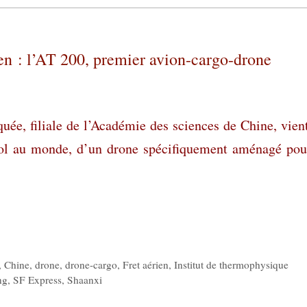
ien : l’AT 200, premier avion-cargo-drone
quée
, filiale de l’Académie des sciences de Chine, vien
vol au monde, d’un drone spécifiquement aménagé pou
,
Chine
,
drone
,
drone-cargo
,
Fret aérien
,
Institut de thermophysique
ng
,
SF Express
,
Shaanxi