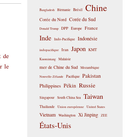
Chine
Birmanie
Brésil
Bangladesh
Corée du Sud
Corée du Nord
France
DPP
Europe
Donald Trump
Inde
Indonésie
Indo-Pacifique
Japon
Iran
KMT
indopacifique
t de
Malaisie
Kuomintang
r le
mer de Chine du Sud
Mozambique
Pakistan
Pacifique
Nouvelle-Zélande
Russie
Pékin
Philippines
Taiwan
Singapour
South China Sea
Thaïlande
Union européenne
United States
Vietnam
Xi Jinping
Washington
ZEE
États-Unis