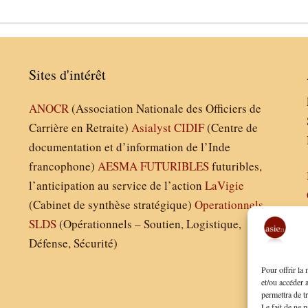
Sites d'intérêt
ANOCR
(Association Nationale des Officiers de
Carrière en Retraite)
Asialyst
CIDIF
(Centre de
documentation et d’information de l’Inde
francophone)
AESMA
FUTURIBLES
futuribles,
l’anticipation au service de l’action
LaVigie
(Cabinet de synthèse stratégique)
Operationnels
SLDS
(Opérationnels – Soutien, Logistique,
Défense, Sécurité)
Pour offrir la
et/ou accéder 
permettra de t
Le fait de ne p