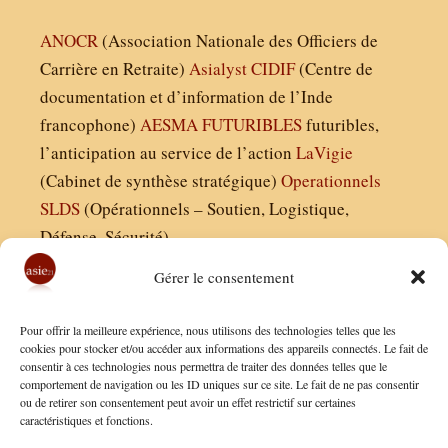
ANOCR
(Association Nationale des Officiers de
Carrière en Retraite)
Asialyst
CIDIF
(Centre de
documentation et d’information de l’Inde
francophone)
AESMA
FUTURIBLES
futuribles,
l’anticipation au service de l’action
LaVigie
(Cabinet de synthèse stratégique)
Operationnels
SLDS
(Opérationnels – Soutien, Logistique,
Défense, Sécurité)
Gérer le consentement
Asie21.com est édité par :
Pour offrir la meilleure expérience, nous utilisons des technologies telles que les
Finaldées EURL
cookies pour stocker et/ou accéder aux informations des appareils connectés. Le fait de
consentir à ces technologies nous permettra de traiter des données telles que le
Siège social : 13 avenue Boudon, 75016, Paris
comportement de navigation ou les ID uniques sur ce site. Le fait de ne pas consentir
Nous contacter
ou de retirer son consentement peut avoir un effet restrictif sur certaines
caractéristiques et fonctions.