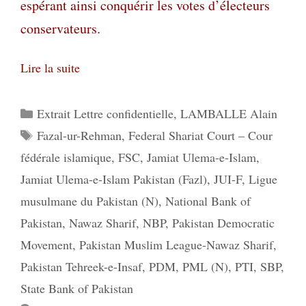
espérant ainsi conquérir les votes d’électeurs
conservateurs.
Lire la suite
Catégories
Extrait Lettre confidentielle
,
LAMBALLE Alain
Étiquettes
Fazal-ur-Rehman
,
Federal Shariat Court – Cour
fédérale islamique
,
FSC
,
Jamiat Ulema-e-Islam
,
Jamiat Ulema-e-Islam Pakistan (Fazl)
,
JUI-F
,
Ligue
musulmane du Pakistan (N)
,
National Bank of
Pakistan
,
Nawaz Sharif
,
NBP
,
Pakistan Democratic
Movement
,
Pakistan Muslim League-Nawaz Sharif
,
Pakistan Tehreek-e-Insaf
,
PDM
,
PML (N)
,
PTI
,
SBP
,
State Bank of Pakistan