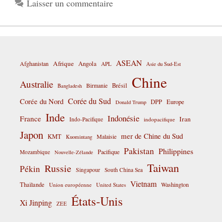
Laisser un commentaire
ASEAN
Afrique
Afghanistan
Angola
APL
Asie du Sud-Est
Chine
Australie
Birmanie
Brésil
Bangladesh
Corée du Sud
Corée du Nord
DPP
Europe
Donald Trump
Inde
Indonésie
France
Iran
Indo-Pacifique
indopacifique
Japon
mer de Chine du Sud
KMT
Malaisie
Kuomintang
Pakistan
Philippines
Pacifique
Mozambique
Nouvelle-Zélande
Taiwan
Russie
Pékin
Singapour
South China Sea
Vietnam
Thaïlande
Washington
Union européenne
United States
États-Unis
Xi Jinping
ZEE