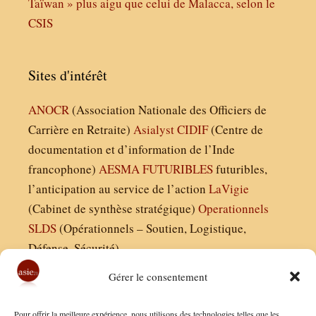
Taïwan » plus aigu que celui de Malacca, selon le
CSIS
Sites d'intérêt
ANOCR
(Association Nationale des Officiers de
Carrière en Retraite)
Asialyst
CIDIF
(Centre de
documentation et d’information de l’Inde
francophone)
AESMA
FUTURIBLES
futuribles,
l’anticipation au service de l’action
LaVigie
(Cabinet de synthèse stratégique)
Operationnels
SLDS
(Opérationnels – Soutien, Logistique,
Défense, Sécurité)
Gérer le consentement
Asie21.com est édité par :
Pour offrir la meilleure expérience, nous utilisons des technologies telles que les