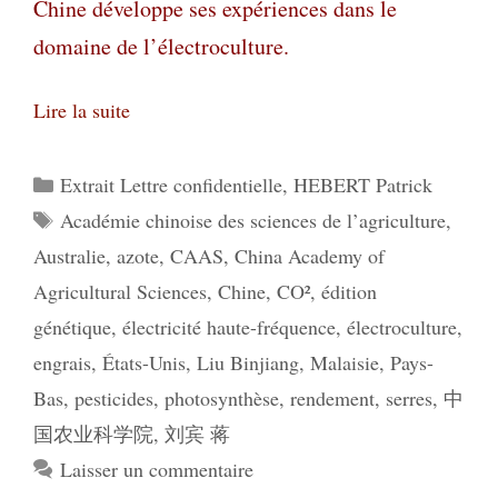
Chine développe ses expériences dans le
domaine de l’électroculture.
Lire la suite
Catégories
Extrait Lettre confidentielle
,
HEBERT Patrick
Étiquettes
Académie chinoise des sciences de l’agriculture
,
Australie
,
azote
,
CAAS
,
China Academy of
Agricultural Sciences
,
Chine
,
CO²
,
édition
génétique
,
électricité haute-fréquence
,
électroculture
,
engrais
,
États-Unis
,
Liu Binjiang
,
Malaisie
,
Pays-
Bas
,
pesticides
,
photosynthèse
,
rendement
,
serres
,
中
国农业科学院
,
刘宾 蒋
Laisser un commentaire