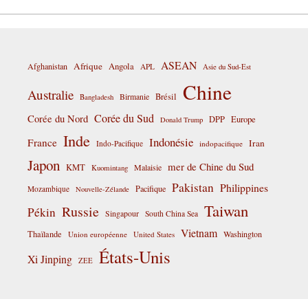
ASEAN
Afrique
Afghanistan
Angola
APL
Asie du Sud-Est
Chine
Australie
Birmanie
Brésil
Bangladesh
Corée du Sud
Corée du Nord
DPP
Europe
Donald Trump
Inde
Indonésie
France
Iran
Indo-Pacifique
indopacifique
Japon
mer de Chine du Sud
KMT
Malaisie
Kuomintang
Pakistan
Philippines
Pacifique
Mozambique
Nouvelle-Zélande
Taiwan
Russie
Pékin
Singapour
South China Sea
Vietnam
Thaïlande
Washington
Union européenne
United States
États-Unis
Xi Jinping
ZEE