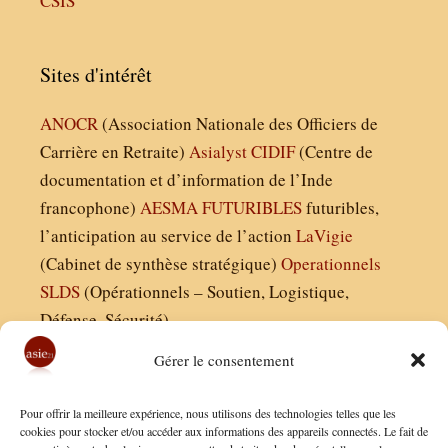
CSIS
Sites d'intérêt
ANOCR
(Association Nationale des Officiers de
Carrière en Retraite)
Asialyst
CIDIF
(Centre de
documentation et d’information de l’Inde
francophone)
AESMA
FUTURIBLES
futuribles,
l’anticipation au service de l’action
LaVigie
(Cabinet de synthèse stratégique)
Operationnels
SLDS
(Opérationnels – Soutien, Logistique,
Défense, Sécurité)
Gérer le consentement
Asie21.com est édité par :
Pour offrir la meilleure expérience, nous utilisons des technologies telles que les
Finaldées EURL
cookies pour stocker et/ou accéder aux informations des appareils connectés. Le fait de