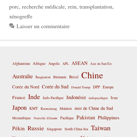
porc
,
recherche médicale
,
rein
,
transplantation
,
xénogreffe
Laisser un commentaire
ASEAN
Afrique
Afghanistan
Angola
APL
Asie du Sud-Est
Chine
Australie
Birmanie
Brésil
Bangladesh
Corée du Sud
Corée du Nord
DPP
Europe
Donald Trump
Inde
Indonésie
France
Iran
Indo-Pacifique
indopacifique
Japon
mer de Chine du Sud
KMT
Malaisie
Kuomintang
Pakistan
Philippines
Pacifique
Mozambique
Nouvelle-Zélande
Taiwan
Russie
Pékin
Singapour
South China Sea