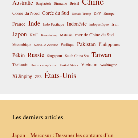
Chine
Australie
Birmanie
Brésil
Bangladesh
Corée du Sud
Corée du Nord
DPP
Europe
Donald Trump
Inde
Indonésie
France
Iran
Indo-Pacifique
indopacifique
Japon
mer de Chine du Sud
KMT
Malaisie
Kuomintang
Pakistan
Philippines
Pacifique
Mozambique
Nouvelle-Zélande
Taiwan
Russie
Pékin
Singapour
South China Sea
Vietnam
Thaïlande
Washington
Union européenne
United States
États-Unis
Xi Jinping
ZEE
Les derniers articles
Japon – Mercosur : Dessiner les contours d’un