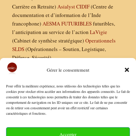
Carrière en Retraite)
Asialyst
CIDIF
(Centre de
documentation et d’information de l’Inde
francophone)
AESMA
FUTURIBLES
futuribles,
l’anticipation au service de l’action
LaVigie
(Cabinet de synthèse stratégique)
Operationnels
SLDS
(Opérationnels – Soutien, Logistique,
Défense, Sécurité)
Gérer le consentement
Asie21.com est édité par :
Pour offrir la meilleure expérience, nous utilisons des technologies telles que les
Finaldées EURL
cookies pour stocker et/ou accéder aux informations des appareils connectés. Le fait de
consentir à ces technologies nous permettra de traiter des données telles que le
Siège social : 13 avenue Boudon, 75016, Paris
comportement de navigation ou les ID uniques sur ce site. Le fait de ne pas consentir
Nous contacter
ou de retirer son consentement peut avoir un effet restrictif sur certaines
caractéristiques et fonctions.
Mentions Légales
Conditions Générales de Vente
Accepter