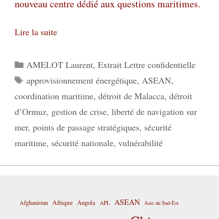
nouveau centre dédié aux questions maritimes.
Lire la suite
Catégories
AMELOT Laurent
,
Extrait Lettre confidentielle
Étiquettes
approvisionnement énergétique
,
ASEAN
,
coordination maritime
,
détroit de Malacca
,
détroit
d’Ormuz
,
gestion de crise
,
liberté de navigation sur
mer
,
points de passage stratégiques
,
sécurité
maritime
,
sécurité nationale
,
vulnérabilité
ASEAN
Afrique
Afghanistan
Angola
APL
Asie du Sud-Est