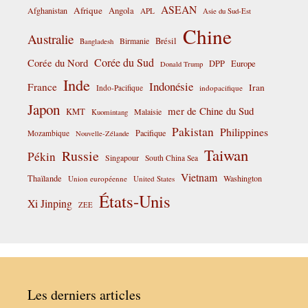
ASEAN
Afrique
Afghanistan
Angola
APL
Asie du Sud-Est
Chine
Australie
Birmanie
Brésil
Bangladesh
Corée du Sud
Corée du Nord
DPP
Europe
Donald Trump
Inde
Indonésie
France
Iran
Indo-Pacifique
indopacifique
Japon
mer de Chine du Sud
KMT
Malaisie
Kuomintang
Pakistan
Philippines
Pacifique
Mozambique
Nouvelle-Zélande
Taiwan
Russie
Pékin
Singapour
South China Sea
Vietnam
Thaïlande
Washington
Union européenne
United States
États-Unis
Xi Jinping
ZEE
Les derniers articles