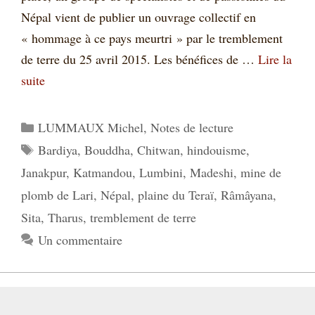
Népal vient de publier un ouvrage collectif en
« hommage à ce pays meurtri » par le tremblement
de terre du 25 avril 2015. Les bénéfices de …
Lire la
suite
Catégories
LUMMAUX Michel
,
Notes de lecture
Étiquettes
Bardiya
,
Bouddha
,
Chitwan
,
hindouisme
,
Janakpur
,
Katmandou
,
Lumbini
,
Madeshi
,
mine de
plomb de Lari
,
Népal
,
plaine du Teraï
,
Râmâyana
,
Sita
,
Tharus
,
tremblement de terre
Un commentaire