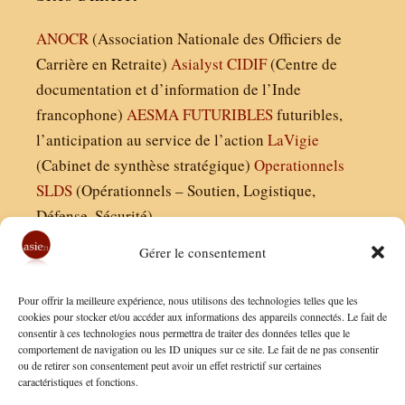
ANOCR
(Association Nationale des Officiers de
Carrière en Retraite)
Asialyst
CIDIF
(Centre de
documentation et d’information de l’Inde
francophone)
AESMA
FUTURIBLES
futuribles,
l’anticipation au service de l’action
LaVigie
(Cabinet de synthèse stratégique)
Operationnels
SLDS
(Opérationnels – Soutien, Logistique,
Défense, Sécurité)
Gérer le consentement
Asie21.com est édité par :
Pour offrir la meilleure expérience, nous utilisons des technologies telles que les
Finaldées EURL
cookies pour stocker et/ou accéder aux informations des appareils connectés. Le fait de
consentir à ces technologies nous permettra de traiter des données telles que le
Siège social : 13 avenue Boudon, 75016, Paris
comportement de navigation ou les ID uniques sur ce site. Le fait de ne pas consentir
Nous contacter
ou de retirer son consentement peut avoir un effet restrictif sur certaines
caractéristiques et fonctions.