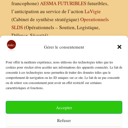
francophone)
AESMA
FUTURIBLES
futuribles,
l’anticipation au service de l’action
LaVigie
(Cabinet de synthèse stratégique)
Operationnels
SLDS
(Opérationnels – Soutien, Logistique,
Défense, Sécurité)
Gérer le consentement
Asie21.com est édité par :
Pour offrir la meilleure expérience, nous utilisons des technologies telles que les
Finaldées EURL
cookies pour stocker et/ou accéder aux informations des appareils connectés. Le fait de
consentir à ces technologies nous permettra de traiter des données telles que le
Siège social : 13 avenue Boudon, 75016, Paris
comportement de navigation ou les ID uniques sur ce site. Le fait de ne pas consentir
Nous contacter
ou de retirer son consentement peut avoir un effet restrictif sur certaines
caractéristiques et fonctions.
Mentions Légales
Conditions Générales de Vente
Accepter
Politique de Confidentialité
Refuser
FAQ