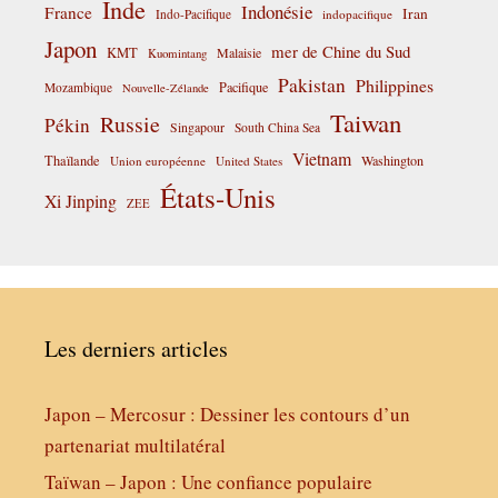
Inde
Indonésie
France
Iran
Indo-Pacifique
indopacifique
Japon
mer de Chine du Sud
KMT
Malaisie
Kuomintang
Pakistan
Philippines
Pacifique
Mozambique
Nouvelle-Zélande
Taiwan
Russie
Pékin
Singapour
South China Sea
Vietnam
Thaïlande
Washington
Union européenne
United States
États-Unis
Xi Jinping
ZEE
Les derniers articles
Japon – Mercosur : Dessiner les contours d’un
partenariat multilatéral
Taïwan – Japon : Une confiance populaire