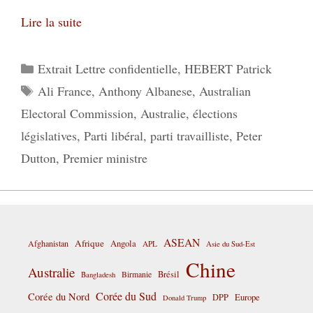
Lire la suite
Catégories
Extrait Lettre confidentielle
,
HEBERT Patrick
Étiquettes
Ali France
,
Anthony Albanese
,
Australian
Electoral Commission
,
Australie
,
élections
législatives
,
Parti libéral
,
parti travailliste
,
Peter
Dutton
,
Premier ministre
ASEAN
Afrique
Afghanistan
Angola
APL
Asie du Sud-Est
Chine
Australie
Birmanie
Brésil
Bangladesh
Corée du Sud
Corée du Nord
DPP
Europe
Donald Trump