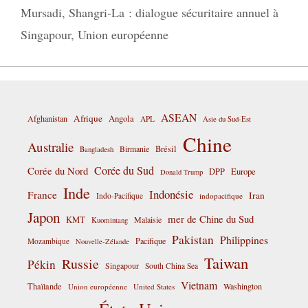
Mursadi
,
Shangri-La : dialogue sécuritaire annuel à
Singapour
,
Union européenne
ASEAN
Afrique
Afghanistan
Angola
APL
Asie du Sud-Est
Chine
Australie
Birmanie
Brésil
Bangladesh
Corée du Sud
Corée du Nord
DPP
Europe
Donald Trump
Inde
Indonésie
France
Iran
Indo-Pacifique
indopacifique
Japon
mer de Chine du Sud
KMT
Malaisie
Kuomintang
Pakistan
Philippines
Pacifique
Mozambique
Nouvelle-Zélande
Taiwan
Russie
Pékin
Singapour
South China Sea
Vietnam
Thaïlande
Washington
Union européenne
United States