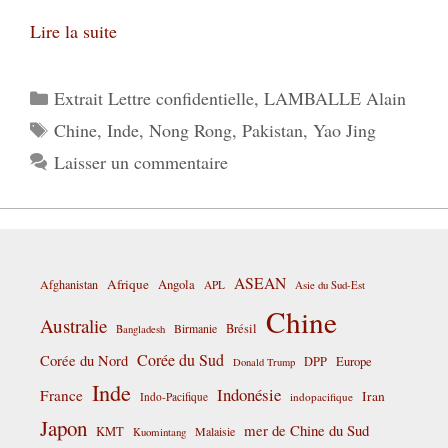
Lire la suite
Catégories
Extrait Lettre confidentielle
,
LAMBALLE Alain
Étiquettes
Chine
,
Inde
,
Nong Rong
,
Pakistan
,
Yao Jing
Laisser un commentaire
ASEAN
Afrique
Afghanistan
Angola
APL
Asie du Sud-Est
Chine
Australie
Birmanie
Brésil
Bangladesh
Corée du Sud
Corée du Nord
DPP
Europe
Donald Trump
Inde
Indonésie
France
Iran
Indo-Pacifique
indopacifique
Japon
mer de Chine du Sud
KMT
Malaisie
Kuomintang