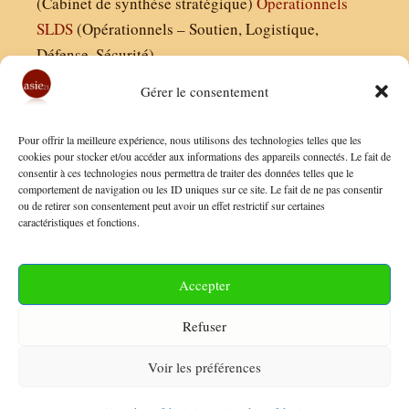
(Cabinet de synthèse stratégique)
Operationnels
SLDS
(Opérationnels – Soutien, Logistique,
Défense, Sécurité)
Gérer le consentement
Asie21.com est édité par :
Pour offrir la meilleure expérience, nous utilisons des technologies telles que les
Finaldées EURL
cookies pour stocker et/ou accéder aux informations des appareils connectés. Le fait de
consentir à ces technologies nous permettra de traiter des données telles que le
Siège social : 13 avenue Boudon, 75016, Paris
comportement de navigation ou les ID uniques sur ce site. Le fait de ne pas consentir
Nous contacter
ou de retirer son consentement peut avoir un effet restrictif sur certaines
caractéristiques et fonctions.
Mentions Légales
Conditions Générales de Vente
Accepter
Politique de Confidentialité
Refuser
FAQ
Voir les préférences
© 2026 Asie21
• Construit avec
GeneratePress