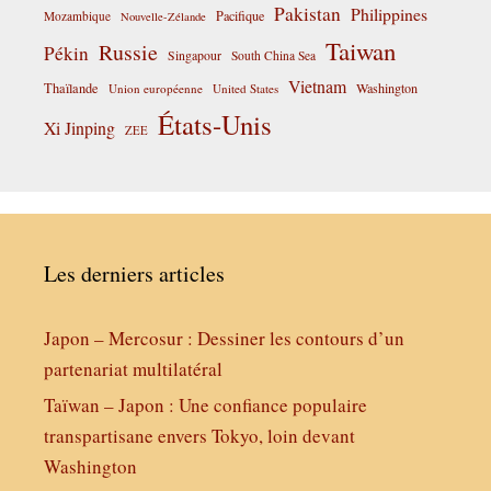
Pakistan
Philippines
Pacifique
Mozambique
Nouvelle-Zélande
Taiwan
Russie
Pékin
Singapour
South China Sea
Vietnam
Thaïlande
Washington
Union européenne
United States
États-Unis
Xi Jinping
ZEE
Les derniers articles
Japon – Mercosur : Dessiner les contours d’un
partenariat multilatéral
Taïwan – Japon : Une confiance populaire
transpartisane envers Tokyo, loin devant
Washington