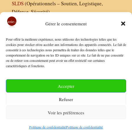
SLDS
(Opérationnels – Soutien, Logistique,
Défense, Sécurité)
Gérer le consentement
Asie21.com est édité par :
Pour offrir la meilleure expérience, nous utilisons des technologies telles que les
Finaldées EURL
cookies pour stocker et/ou accéder aux informations des appareils connectés. Le fait de
consentir à ces technologies nous permettra de traiter des données telles que le
Siège social : 13 avenue Boudon, 75016, Paris
comportement de navigation ou les ID uniques sur ce site. Le fait de ne pas consentir
Nous contacter
ou de retirer son consentement peut avoir un effet restrictif sur certaines
caractéristiques et fonctions.
Mentions Légales
Conditions Générales de Vente
Accepter
Politique de Confidentialité
Refuser
FAQ
Voir les préférences
© 2026 Asie21
• Construit avec
GeneratePress
Politique de confidentialité
Politique de confidentialité