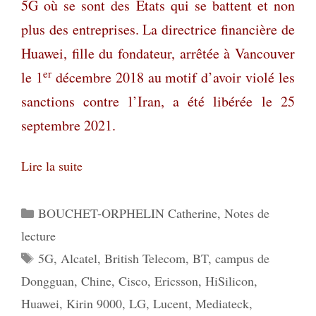
5G où se sont des États qui se battent et non
plus des entreprises. La directrice financière de
Huawei, fille du fondateur, arrêtée à Vancouver
er
le 1
décembre 2018 au motif d’avoir violé les
sanctions contre l’Iran, a été libérée le 25
septembre 2021.
Lire la suite
Catégories
BOUCHET-ORPHELIN Catherine
,
Notes de
lecture
Étiquettes
5G
,
Alcatel
,
British Telecom
,
BT
,
campus de
Dongguan
,
Chine
,
Cisco
,
Ericsson
,
HiSilicon
,
Huawei
,
Kirin 9000
,
LG
,
Lucent
,
Mediateck
,