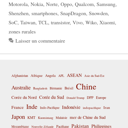
Motorola
,
Nokia
,
Norte
,
Oppo
,
Qualcom
,
Samsung
,
Shenzhen
,
smartphones
,
SnapDragon
,
Snowden
,
SoC
,
Taiwan
,
TCL
,
transistor
,
Vivo
,
Wiko
,
Xiaomi
,
zones rurales
Laisser un commentaire
ASEAN
Afrique
Afghanistan
Angola
APL
Asie du Sud-Est
Chine
Australie
Birmanie
Brésil
Bangladesh
Corée du Sud
Corée du Nord
DPP
Europe
Donald Trump
Inde
Indonésie
France
Iran
Indo-Pacifique
indopacifique
Japon
mer de Chine du Sud
KMT
Malaisie
Kuomintang
Pakistan
Philippines
Pacifique
Mozambique
Nouvelle-Zélande