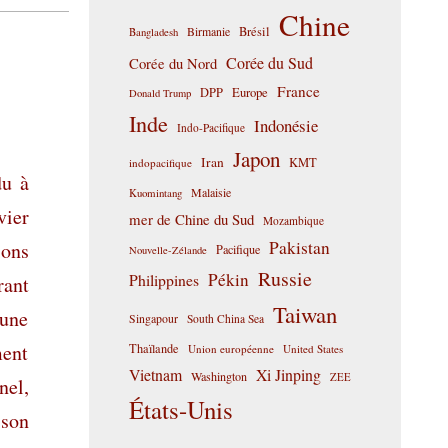
Chine
Birmanie
Brésil
Bangladesh
Corée du Sud
Corée du Nord
France
DPP
Europe
Donald Trump
Inde
Indonésie
Indo-Pacifique
Japon
Iran
KMT
indopacifique
du à
Malaisie
Kuomintang
vier
mer de Chine du Sud
Mozambique
Pakistan
ions
Pacifique
Nouvelle-Zélande
Russie
Pékin
Philippines
rant
Taiwan
 une
Singapour
South China Sea
ment
Thaïlande
Union européenne
United States
Vietnam
Xi Jinping
Washington
ZEE
nel,
États-Unis
 son