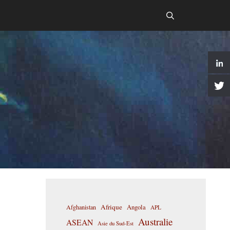
Afrique
Afghanistan
Angola
APL
Australie
ASEAN
Asie du Sud-Est