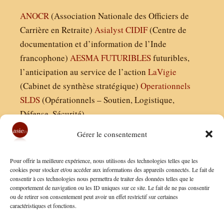
ANOCR
(Association Nationale des Officiers de
Carrière en Retraite)
Asialyst
CIDIF
(Centre de
documentation et d’information de l’Inde
francophone)
AESMA
FUTURIBLES
futuribles,
l’anticipation au service de l’action
LaVigie
(Cabinet de synthèse stratégique)
Operationnels
SLDS
(Opérationnels – Soutien, Logistique,
Défense, Sécurité)
Gérer le consentement
Asie21.com est édité par :
Pour offrir la meilleure expérience, nous utilisons des technologies telles que les
Finaldées EURL
cookies pour stocker et/ou accéder aux informations des appareils connectés. Le fait de
consentir à ces technologies nous permettra de traiter des données telles que le
Siège social : 13 avenue Boudon, 75016, Paris
comportement de navigation ou les ID uniques sur ce site. Le fait de ne pas consentir
Nous contacter
ou de retirer son consentement peut avoir un effet restrictif sur certaines
caractéristiques et fonctions.
Mentions Légales