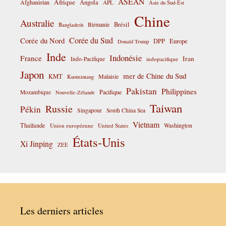
ASEAN
Afrique
Afghanistan
Angola
APL
Asie du Sud-Est
Chine
Australie
Birmanie
Brésil
Bangladesh
Corée du Sud
Corée du Nord
DPP
Europe
Donald Trump
Inde
Indonésie
France
Iran
Indo-Pacifique
indopacifique
Japon
mer de Chine du Sud
KMT
Malaisie
Kuomintang
Pakistan
Philippines
Pacifique
Mozambique
Nouvelle-Zélande
Taiwan
Russie
Pékin
Singapour
South China Sea
Vietnam
Thaïlande
Washington
Union européenne
United States
États-Unis
Xi Jinping
ZEE
Les derniers articles