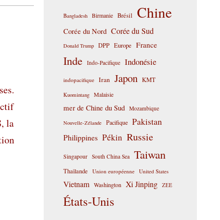
Chine
Birmanie
Brésil
Bangladesh
Corée du Sud
Corée du Nord
France
DPP
Europe
Donald Trump
Inde
Indonésie
Indo-Pacifique
Japon
Iran
KMT
indopacifique
ses.
Malaisie
Kuomintang
ctif
mer de Chine du Sud
Mozambique
Pakistan
, la
Pacifique
Nouvelle-Zélande
Russie
Pékin
Philippines
tion
Taiwan
Singapour
South China Sea
Thaïlande
Union européenne
United States
Vietnam
Xi Jinping
Washington
ZEE
États-Unis