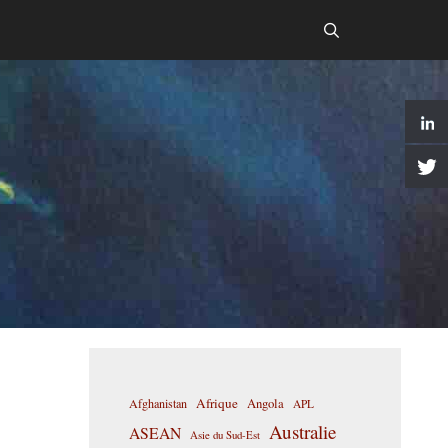
Afrique
Afghanistan
Angola
APL
Australie
ASEAN
Asie du Sud-Est